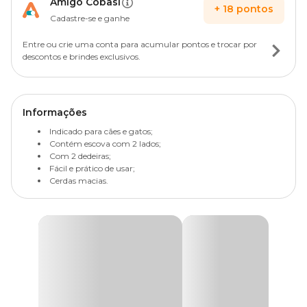
Amigo Cobasi
+
18
pontos
Cadastre-se e ganhe
Entre ou crie uma conta para acumular pontos e trocar por
descontos e brindes exclusivos.
Informações
Indicado para cães e gatos;
Contém escova com 2 lados;
Com 2 dedeiras;
Fácil e prático de usar;
Cerdas macias.