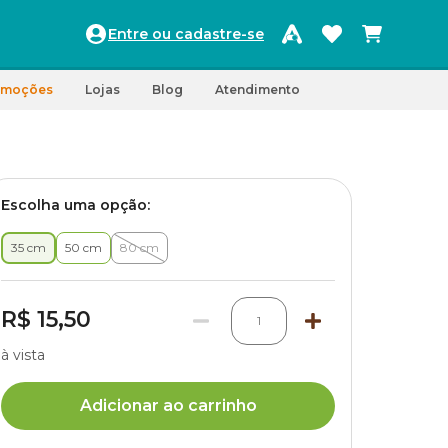
Entre ou cadastre-se
omoções
Lojas
Blog
Atendimento
Escolha uma opção:
35 cm
50 cm
80 cm
R$ 15,50
1
à vista
Adicionar ao carrinho