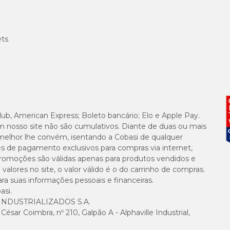
ets
lub, American Express; Boleto bancário; Elo e Apple Pay.
m nosso site não são cumulativos. Diante de duas ou mais
melhor lhe convém, isentando a Cobasi de qualquer
es de pagamento exclusivos para compras via internet,
e promoções são válidas apenas para produtos vendidos e
alores no site, o valor válido é o do carrinho de compras.
suas informações pessoais e financeiras.
asi.
NDUSTRIALIZADOS S.A.
sar Coimbra, nº 210, Galpão A - Alphaville Industrial,