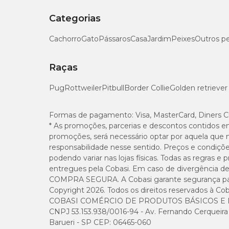
Categorias
Cachorro
Gato
Pássaros
Casa
Jardim
Peixes
Outros p
Raças
Pug
Rottweiler
Pitbull
Border Collie
Golden retriever
Formas de pagamento:
Visa, MasterCard, Diners C
* As promoções, parcerias e descontos contidos e
promoções, será necessário optar por aquela que 
responsabilidade nesse sentido. Preços e condiçõ
podendo variar nas lojas físicas. Todas as regras 
entregues pela Cobasi. Em caso de divergência de v
COMPRA SEGURA. A Cobasi garante segurança para 
Copyright 2026. Todos os direitos reservados à Cob
COBASI COMÉRCIO DE PRODUTOS BÁSICOS E I
CNPJ 53.153.938/0016-94 - Av. Fernando Cerqueira Cé
Barueri - SP CEP: 06465-060