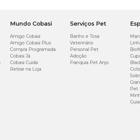
n com preço
especial. Compre pelo site, app ou em uma das nossas lojas.
Mundo Cobasi
Serviços Pet
Esp
Amigo Cobasi
Banho e Tosa
Marc
Amigo Cobasi Plus
Veterinário
Linh
Compra Programada
Personal Pet
Biof
Cobasi Já
Adoção
Cup
o
Cobasi Cuida
Franquia Pet Anjo
Blac
Retirar na Loja
Cicl
Sobr
Gran
Pet
Minh
Guia