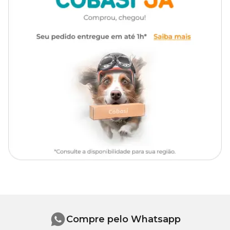
Como tem odor característico forte não deve ser usado em
ambientes fechados;
Use máscara de proteção nasal;
Use luvas ao manusear o produto;
Evite inalação.
Compre pelo Whatsapp