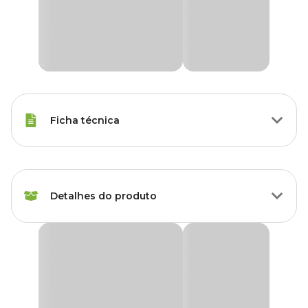
Ficha técnica
Raças Minis, Raças Pequenas,
Porte
Raças Médias, Raças Grandes
Detalhes do produto
Idade
Filhote, Adulto, Sênior
Higienizador de Patas Au.Migos Pets para Cães e
Raças de
Gatos
Todas as Raças
Cachorro
O
Higienizador de Patas Au.Migos Pets para Cães e Gatos
oferece um cuidado prático para cães e gatos. Uma solução
Marca
Au Migos