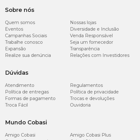
Composição do Higienizador de Patas Au.Migos Pets
Sobre nós
Água; Álcool etílico; Glicerol; Cocoamidopropilbetaína;
Quem somos
Nossas lojas
Polissorbato 20; Extrato da semente de avena sativa; Pantenol;
Eventos
Diversidade e Inclusão
Perfume; Fenoxietanol; Caprililglicol.
Campanhas Sociais
Venda Responsável
Trabalhe conosco
Seja um fornecedor
Como limpar as patinhas do pet
Expansão
Transparência
Realize sua denúncia
Relações com Investidores
Borrife o produto diretamente na patinha do pet (distância de
aproximadamente 10cm). Espalhe suavemente até completa
absorção, se preferir utilize um pano seco e limpo para secar.
Dúvidas
Atendimento
Regulamentos
Política de entregas
Política de privacidade
Formas de pagamento
Trocas e devoluções
Troca Fácil
Ouvidoria
Mundo Cobasi
Amigo Cobasi
Amigo Cobasi Plus