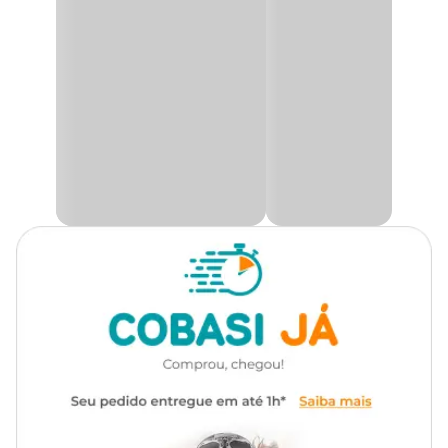
perfeita para manter as patinhas do seu melhor amigo limpas e
saudáveis, sem a necessidade de água.
Gênero
Unissex
Com uma fórmula que
limpa e hidrata
, este produto é ideal para
higienização rápida e prática dos coxins, as “almofadinhas” que
tanto amamos! Desenvolvido para pets acima de três meses, ele é
perfeito para o dia a dia e pós passeios.
A fragrância Floral Frutal Cítrico é suave, delicada e duradoura,
garantindo que seu amigo peludo espalhe o cheiro da alegria por
onde passar. Com tecnologia neutralizante de mau odor, este
higienizador de patas
para cães e gatos elimina e neutraliza os
cheiros indesejáveis, deixando seu
pet com as patas limpas
e
mais cheirosinhas e pronto para receber abraços e beijos. Além
disso, sua rápida absorção evita que as patas fiquem escorregadias,
proporcionando segurança e conforto.
Ideal para usar após
passear com o cachorro na rua
ou para a
higienização das áreas íntimas, o
limpador de patas
Au.Migos
não resseca as patinhas e proporciona hidratação e maciez. Com
pH balanceado e livre de parabenos, você pode confiar que está
cuidando do seu pet da melhor maneira possível. Leve na bolsa ou
mochila e mantenha as patinhas do seu amigo limpas e saudáveis
em qualquer lugar.