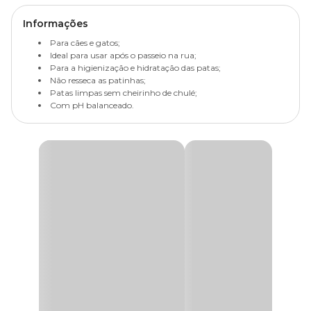
Informações
Para cães e gatos;
Ideal para usar após o passeio na rua;
Para a higienização e hidratação das patas;
Não resseca as patinhas;
Patas limpas sem cheirinho de chulé;
Com pH balanceado.