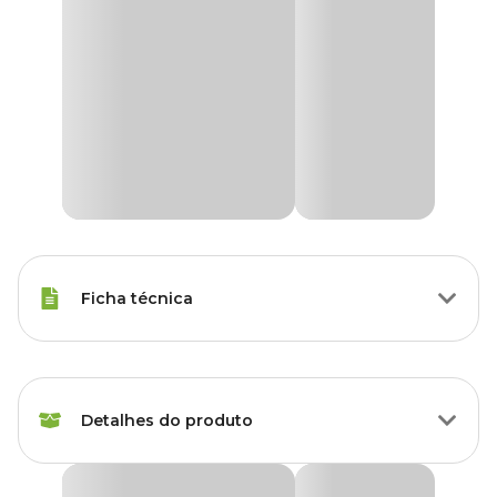
Ficha técnica
Raças Minis, Raças Pequenas,
Porte
Raças Médias, Raças Grandes
Detalhes do produto
Idade
Filhote, Adulto, Sênior
Periovet Spray