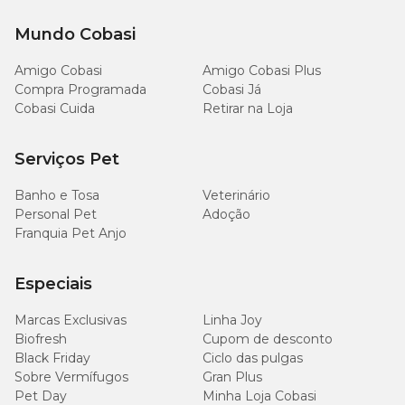
Na loja online da Cobasi é possível adquirir este produto (e muitos
Mundo Cobasi
outros!) com os preços mais em conta do mercado. Os nossos
medicamentos oferecem alta qualidade e excelente procedência,
além de uma entrega de confiança. Confira já os produtos que
Amigo Cobasi
Amigo Cobasi Plus
temos disponíveis!
Compra Programada
Cobasi Já
Cobasi Cuida
Retirar na Loja
Serviços Pet
Banho e Tosa
Veterinário
Personal Pet
Adoção
Franquia Pet Anjo
Especiais
Marcas Exclusivas
Linha Joy
Biofresh
Cupom de desconto
Black Friday
Ciclo das pulgas
Sobre Vermífugos
Gran Plus
Pet Day
Minha Loja Cobasi