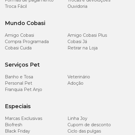
Formas de pagamento
Trocas e devoluções
Troca Fácil
Ouvidoria
Mundo Cobasi
Amigo Cobasi
Amigo Cobasi Plus
Compra Programada
Cobasi Já
Cobasi Cuida
Retirar na Loja
Serviços Pet
Banho e Tosa
Veterinário
Personal Pet
Adoção
Franquia Pet Anjo
Especiais
Marcas Exclusivas
Linha Joy
Biofresh
Cupom de desconto
Black Friday
Ciclo das pulgas