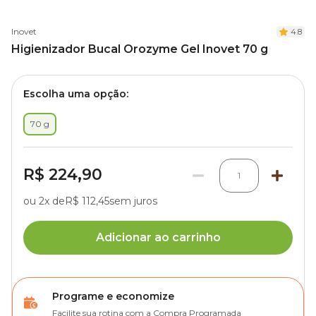
Inovet
4.8
Higienizador Bucal Orozyme Gel Inovet 70 g
Escolha uma opção:
70 g
R$ 224,90
1
ou 2x de
R$ 112,45
sem juros
Adicionar ao carrinho
Programe e economize
Facilite sua rotina com a Compra Programada