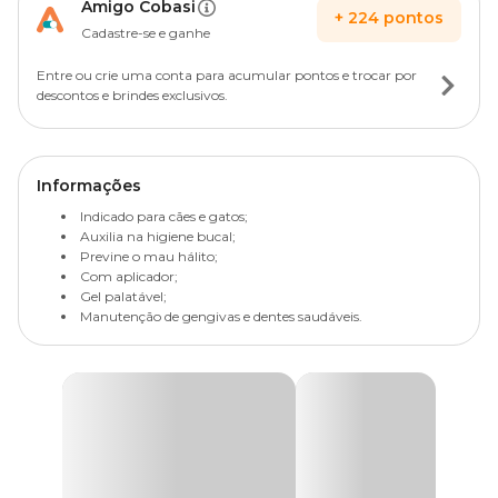
Amigo Cobasi
+
224
pontos
Cadastre-se e ganhe
Entre ou crie uma conta para acumular pontos e trocar por
descontos e brindes exclusivos.
Informações
Indicado para cães e gatos;
Auxilia na higiene bucal;
Previne o mau hálito;
Com aplicador;
Gel palatável;
Manutenção de gengivas e dentes saudáveis.