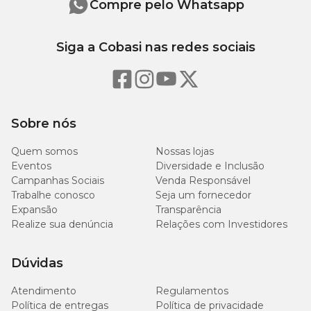
Excipientes q.s.p. ................................ 100 mLl
Compre pelo Whatsapp
Precauções
Siga a Cobasi nas redes sociais
Conservar em local seco e fresco, protegido da luz solar e manter
fora do alcance de crianças e animais. Não ingerir, evitar o contato
com os olhos, boca e focinho do animal.
Sobre nós
Quem somos
Nossas lojas
Eventos
Diversidade e Inclusão
Campanhas Sociais
Venda Responsável
Trabalhe conosco
Seja um fornecedor
Expansão
Transparência
Realize sua denúncia
Relações com Investidores
Dúvidas
Atendimento
Regulamentos
Política de entregas
Política de privacidade