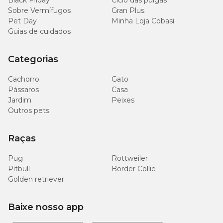
Black Friday
Ciclo das pulgas
Sobre Vermífugos
Gran Plus
Pet Day
Minha Loja Cobasi
Guias de cuidados
Categorias
Cachorro
Gato
Pássaros
Casa
Jardim
Peixes
Outros pets
Raças
Pug
Rottweiler
Pitbull
Border Collie
Golden retriever
Baixe nosso app