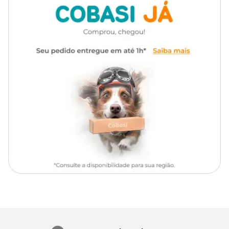
Mode de Usar
Agitar antes de usar.
Somente uso externo.
Aplicar no pelo seco e escovado.
Dispensar uma ou duas doses de mousse na mão e aplicar no
animal.
Massagear de forma que o produto alcance a pele.
Repetir as vezes necessárias para cobrir todo o corpo, evitando o
contorno dos olhos.
Não é necessário enxaguar.
Deixar a pelagem secar naturalmente.
Após a pelagem estar seca, pode ser escovada novamente.
Composição
Cada 100 ml contém:
Fitoesfingosina ................................... 50 mg
Alantoína ............................................ 250 mg
D-Pantenol .......................................... 500 mg
Manteiga de Karité ............................. 50 mg
Óleo de Abacate ................................. 100 mg