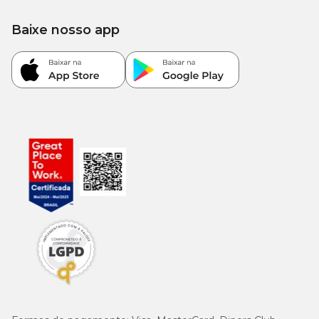
produção de hemácias e funcionamento enzimático.
Baixe nosso app
Precauções e contraindicações
Não administrar em animais com hipersensibilidade conhecida
a algum dos componentes.
Uso sob orientação veterinária é imprescindível, especialmente
em gestantes, lactantes ou animais com doenças crônicas.
Em caso de reações adversas (vômito, diarreia, irritação),
interrompa o uso e procure o veterinário.
Armazenamento e validade
Conservar em local fresco, seco e ao abrigo da luz.
Mantenha a embalagem bem fechada após o uso.
Verifique a data de validade impressa na embalagem antes da
administração.