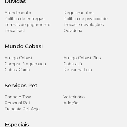
Dúvidas
Atendimento
Regulamentos
Dose
Cães e gatos
em
Frequência
Política de entregas
Política de privacidade
gotas
Formas de pagamento
Trocas e devoluções
Troca Fácil
Ouvidoria
Até 5 kg
5 gotas
2 x ao dia
Mundo Cobasi
10
5–10kg
2 x ao dia
gotas
Amigo Cobasi
Amigo Cobasi Plus
Compra Programada
Cobasi Já
Cobasi Cuida
Retirar na Loja
20
10–20kg
2 x ao dia
gotas
Serviços Pet
30
Acima de 20 kg
2 x ao dia
gotas
Banho e Tosa
Veterinário
Personal Pet
Adoção
Franquia Pet Anjo
Obs.: a dose pode ser ajustada pelo veterinário de acordo com as
Especiais
necessidades específicas do pet.