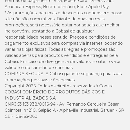
Formas de pagamento:
Visa, MasterCard, Diners Club,
American Express; Boleto bancário; Elo e Apple Pay.
Onde comprar Hemolitan Pet em promoção?
* As promoções, parcerias e descontos contidos em nosso
site não são cumulativos. Diante de duas ou mais
Na Cobasi, o
Hemolitan Pet Gotas 30 ml
está com os melhores
promoções, será necessário optar por aquela que melhor
preços e vantagens exclusivas. Com o
Amigo Cobasi
e a
lhe convém, isentando a Cobasi de qualquer
Compra programada
, você garante descontos especiais e ainda
recebe o suplemento com praticidade e economia.
responsabilidade nesse sentido. Preços e condições de
pagamento exclusivos para compras via internet, podendo
variar nas lojas físicas. Todas as regras e promoções são
Perguntas frequentes (FAQ)
válidas apenas para produtos vendidos e entregues pela
Cobasi. Em caso de divergência de valores no site, o valor
válido é o do carrinho de compras.
Hemolitan Pet Gotas é indicado para gatos?
COMPRA SEGURA. A Cobasi garante segurança para suas
informações pessoais e financeiras.
Sim. O suplemento foi desenvolvido para cães e gatos, atendendo
Copyright 2026. Todos os direitos reservados à Cobasi.
às necessidades nutricionais de ambas as espécies.
COBASI COMÉRCIO DE PRODUTOS BÁSICOS E
INDUSTRIALIZADOS S.A.
Posso substituir o suplemento por comprimidos?
CNPJ 53.153.938/0016-94 - Av. Fernando Cerqueira César
Coimbra, nº 210, Galpão A - Alphaville Industrial, Barueri - SP
Hemolitan Pet está disponível em gotas e em comprimidos. As
CEP: 06465-060
duas formas são eficazes, mas as gotas facilitam a administração
em animais que rejeitam comprimidos.