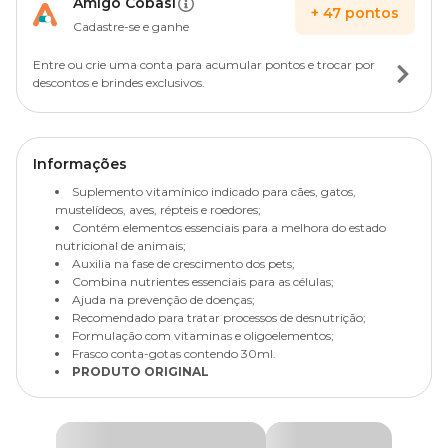
Amigo Cobasi
+
47
pontos
Cadastre-se e ganhe
Entre ou crie uma conta para acumular pontos e trocar por
descontos e brindes exclusivos.
Informações
Suplemento vitamínico indicado para cães, gatos,
mustelídeos, aves, répteis e roedores;
Contém elementos essenciais para a melhora do estado
nutricional de animais;
Auxilia na fase de crescimento dos pets;
Combina nutrientes essenciais para as células;
Ajuda na prevenção de doenças;
Recomendado para tratar processos de desnutrição;
Formulação com vitaminas e oligoelementos;
Frasco conta-gotas contendo 30ml.
PRODUTO ORIGINAL