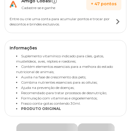
Amigo Cobasi
+
47
pontos
Cadastre-se e ganhe
Entre ou crie uma conta para acumular pontos e trocar por
descontos e brindes exclusivos.
Informações
Suplemento vitamínico indicado para cães, gatos,
mustelídeos, aves, répteis e roedores;
Contém elementos essenciais para a melhora do estado
nutricional de animais;
Auxilia na fase de crescimento dos pets;
Combina nutrientes essenciais para as células;
Ajuda na prevenção de doenças;
Recomendado para tratar processos de desnutrição;
Formulação com vitaminas e oligoelementos;
Frasco conta-gotas contendo 30ml.
PRODUTO ORIGINAL