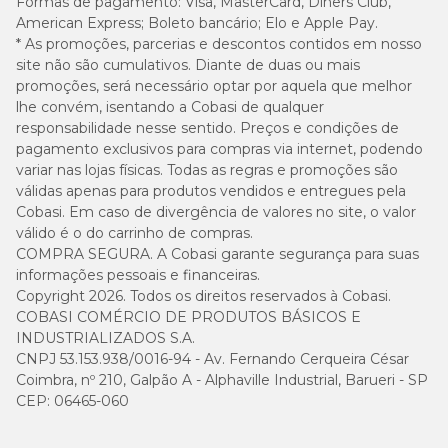
Formas de pagamento:
Visa, MasterCard, Diners Club,
American Express; Boleto bancário; Elo e Apple Pay.
Onde comprar Hemolitan Pet em promoção?
* As promoções, parcerias e descontos contidos em nosso
site não são cumulativos. Diante de duas ou mais
Na Cobasi, o
Hemolitan Pet Gotas 30 ml
está com os melhores
promoções, será necessário optar por aquela que melhor
preços e vantagens exclusivas. Com o
Amigo Cobasi
e a
lhe convém, isentando a Cobasi de qualquer
Compra programada
, você garante descontos especiais e ainda
recebe o suplemento com praticidade e economia.
responsabilidade nesse sentido. Preços e condições de
pagamento exclusivos para compras via internet, podendo
variar nas lojas físicas. Todas as regras e promoções são
Perguntas frequentes (FAQ)
válidas apenas para produtos vendidos e entregues pela
Cobasi. Em caso de divergência de valores no site, o valor
válido é o do carrinho de compras.
Hemolitan Pet Gotas é indicado para gatos?
COMPRA SEGURA. A Cobasi garante segurança para suas
informações pessoais e financeiras.
Sim. O suplemento foi desenvolvido para cães e gatos, atendendo
Copyright 2026. Todos os direitos reservados à Cobasi.
às necessidades nutricionais de ambas as espécies.
COBASI COMÉRCIO DE PRODUTOS BÁSICOS E
INDUSTRIALIZADOS S.A.
Posso substituir o suplemento por comprimidos?
CNPJ 53.153.938/0016-94 - Av. Fernando Cerqueira César
Coimbra, nº 210, Galpão A - Alphaville Industrial, Barueri - SP
Hemolitan Pet está disponível em gotas e em comprimidos. As
CEP: 06465-060
duas formas são eficazes, mas as gotas facilitam a administração
em animais que rejeitam comprimidos.