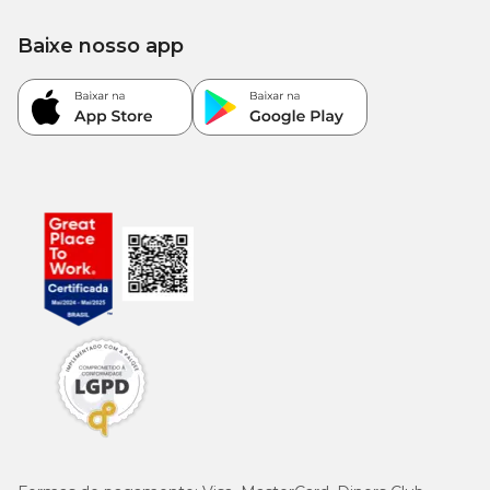
produção de hemácias e funcionamento enzimático.
Baixe nosso app
Precauções e contraindicações
Não administrar em animais com hipersensibilidade conhecida
a algum dos componentes.
Uso sob orientação veterinária é imprescindível, especialmente
em gestantes, lactantes ou animais com doenças crônicas.
Em caso de reações adversas (vômito, diarreia, irritação),
interrompa o uso e procure o veterinário.
Armazenamento e validade
Conservar em local fresco, seco e ao abrigo da luz.
Mantenha a embalagem bem fechada após o uso.
Verifique a data de validade impressa na embalagem antes da
administração.