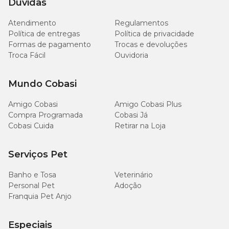
Dúvidas
Atendimento
Regulamentos
Dose
Cães e gatos
em
Frequência
Política de entregas
Política de privacidade
gotas
Formas de pagamento
Trocas e devoluções
Troca Fácil
Ouvidoria
Até 5 kg
5 gotas
2 x ao dia
Mundo Cobasi
10
5–10kg
2 x ao dia
gotas
Amigo Cobasi
Amigo Cobasi Plus
Compra Programada
Cobasi Já
Cobasi Cuida
Retirar na Loja
20
10–20kg
2 x ao dia
gotas
Serviços Pet
30
Acima de 20 kg
2 x ao dia
gotas
Banho e Tosa
Veterinário
Personal Pet
Adoção
Franquia Pet Anjo
Obs.: a dose pode ser ajustada pelo veterinário de acordo com as
Especiais
necessidades específicas do pet.