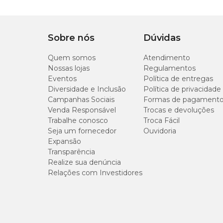
Tipo de Pet
Cachorro, Gato
Tipo da guia
Tradicional
Sobre nós
Dúvidas
Quem somos
Atendimento
Indicação
Indicada para passeio
Nossas lojas
Regulamentos
Eventos
Política de entregas
Diversidade e Inclusão
Política de privacidade
Campanhas Sociais
Formas de pagament
Venda Responsável
Trocas e devoluções
Trabalhe conosco
Troca Fácil
Seja um fornecedor
Ouvidoria
Expansão
Transparência
Realize sua denúncia
Relações com Investidores