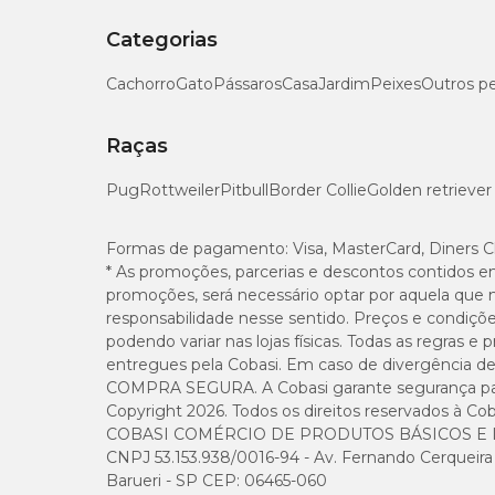
Categorias
Cachorro
Gato
Pássaros
Casa
Jardim
Peixes
Outros p
Raças
Pug
Rottweiler
Pitbull
Border Collie
Golden retriever
Formas de pagamento:
Visa, MasterCard, Diners C
* As promoções, parcerias e descontos contidos e
promoções, será necessário optar por aquela que 
responsabilidade nesse sentido. Preços e condiçõ
podendo variar nas lojas físicas. Todas as regras 
entregues pela Cobasi. Em caso de divergência de v
COMPRA SEGURA. A Cobasi garante segurança para 
Copyright 2026. Todos os direitos reservados à Cob
COBASI COMÉRCIO DE PRODUTOS BÁSICOS E I
CNPJ 53.153.938/0016-94 - Av. Fernando Cerqueira Cé
Barueri - SP CEP: 06465-060