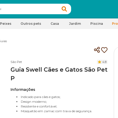
Peixes
Outros pets
Casa
Jardim
Piscina
Pr
uias
São Pet
4.8
Guia Swell Cães e Gatos São Pet
P
Informações
Indicado para cães e gatos;
Design moderno;
Resistente e confortável;
Mosquetão em zamac com trava de segurança.