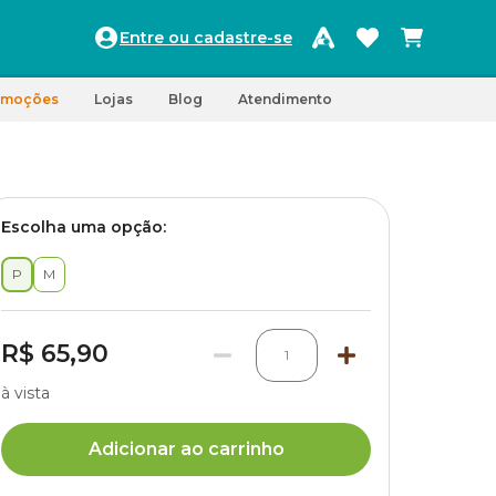
Entre ou cadastre-se
omoções
Lojas
Blog
Atendimento
Escolha uma opção:
P
M
R$ 65,90
1
à vista
Adicionar ao carrinho