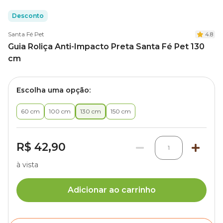
Desconto
Santa Fé Pet
4.8
Guia Roliça Anti-Impacto Preta Santa Fé Pet 130
cm
Escolha uma opção:
60 cm
100 cm
130 cm
150 cm
R$ 42,90
1
à vista
Adicionar ao carrinho