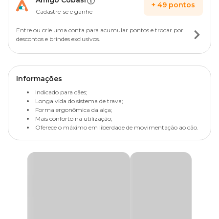
Amigo Cobasi
+
49
pontos
Cadastre-se e ganhe
Entre ou crie uma conta para acumular pontos e trocar por
descontos e brindes exclusivos.
Informações
Indicado para cães;
Longa vida do sistema de trava;
Forma ergonômica da alça;
Mais conforto na utilização;
Oferece o máximo em liberdade de movimentação ao cão.