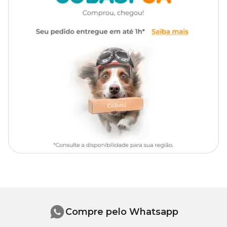
passeios. Compre pelo Site, App ou lojas físicas.
Material
Aço Inox, Plástico, Poliéster
Trava e recolhimento da corda
Diferencial
com uma mão
Tipo de
Cachorro
Pet
Tipo da
Retrátil
guia
Indicação
Indicada para cães de até 20kg
Compre pelo Whatsapp