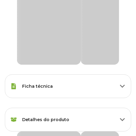
Ficha técnica
Raças Minis, Raças Pequenas,
Porte
Raças Médias
Detalhes do produto
Idade
Filhote, Adulto, Sênior