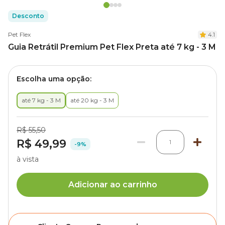
Desconto
Pet Flex
4.1
Guia Retrátil Premium Pet Flex Preta até 7 kg - 3 M
Escolha uma opção:
até 7 kg - 3 M
até 20 kg - 3 M
R$ 55,50
R$ 49,99
1
-9%
à vista
Adicionar ao carrinho