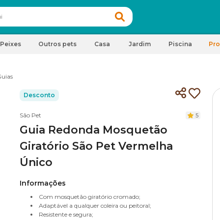
Peixes
Outros pets
Casa
Jardim
Piscina
Pr
uias
Desconto
São Pet
5
Guia Redonda Mosquetão
Giratório São Pet Vermelha
Único
Informações
Com mosquetão giratório cromado;
Adaptável a qualquer coleira ou peitoral;
Resistente e segura;