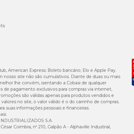
ets
lub, American Express; Boleto bancário; Elo e Apple Pay.
m nosso site não são cumulativos. Diante de duas ou mais
melhor lhe convém, isentando a Cobasi de qualquer
es de pagamento exclusivos para compras via internet,
e promoções são válidas apenas para produtos vendidos e
alores no site, o valor válido é o do carrinho de compras.
suas informações pessoais e financeiras.
asi.
NDUSTRIALIZADOS S.A.
sar Coimbra, nº 210, Galpão A - Alphaville Industrial,