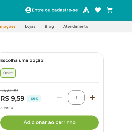
Entre ou cadastre-se
omoções
Lojas
Blog
Atendimento
Escolha uma opção:
Único
R$ 31,90
R$ 9,59
1
-69%
à vista
Adicionar ao carrinho