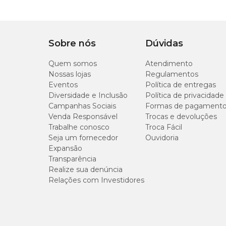
Diferencial
Com mosquetão girat
Tipo de Pet
Cachorro
Sobre nós
Dúvidas
Tipo da guia
Tradicional
Quem somos
Atendimento
Nossas lojas
Regulamentos
Eventos
Política de entregas
Indicação
Indicada para maior c
Diversidade e Inclusão
Política de privacidade
Campanhas Sociais
Formas de pagament
Venda Responsável
Trocas e devoluções
Trabalhe conosco
Troca Fácil
Seja um fornecedor
Ouvidoria
Expansão
Transparência
Realize sua denúncia
Relações com Investidores