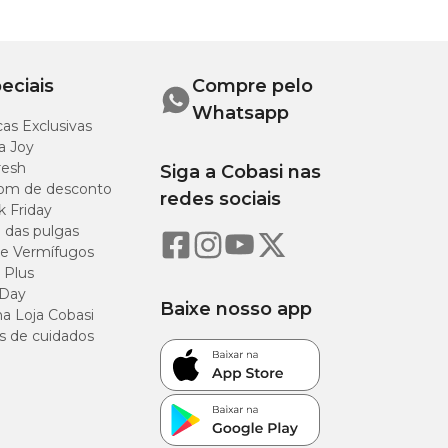
eciais
Compre pelo
Whatsapp
as Exclusivas
a Joy
resh
Siga a Cobasi nas
om de desconto
redes sociais
k Friday
o das pulgas
e Vermífugos
 Plus
 Day
Baixe nosso app
a Loja Cobasi
s de cuidados