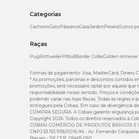
Categorias
Cachorro
Gato
Pássaros
Casa
Jardim
Peixes
Outros p
Raças
Pug
Rottweiler
Pitbull
Border Collie
Golden retriever
Formas de pagamento:
Visa, MasterCard, Diners C
* As promoções, parcerias e descontos contidos e
promoções, será necessário optar por aquela que 
responsabilidade nesse sentido. Preços e condiçõ
podendo variar nas lojas físicas. Todas as regras 
entregues pela Cobasi. Em caso de divergência de v
COMPRA SEGURA. A Cobasi garante segurança para 
Copyright 2026. Todos os direitos reservados à Cob
COBASI COMÉRCIO DE PRODUTOS BÁSICOS E I
CNPJ 53.153.938/0016-94 - Av. Fernando Cerqueira Cé
Barueri - SP CEP: 06465-060