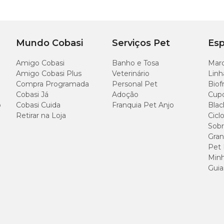
ório 360º que minimiza a torção
Mundo Cobasi
Serviços Pet
Esp
Amigo Cobasi
Banho e Tosa
Marc
Amigo Cobasi Plus
Veterinário
Linh
Compra Programada
Personal Pet
Biof
ontrole durante o passeio
Cobasi Já
Adoção
Cup
o
Cobasi Cuida
Franquia Pet Anjo
Blac
Retirar na Loja
Cicl
Sobr
Gran
Pet
Minh
Guia