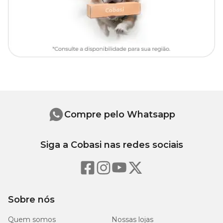
Tipo de
Cachorro
Pet
Tipo da
Tradicional
guia
Indicada para maior controle
Indicação
durante o passeio
Compre pelo Whatsapp
Siga a Cobasi nas redes sociais
Sobre nós
Quem somos
Nossas lojas