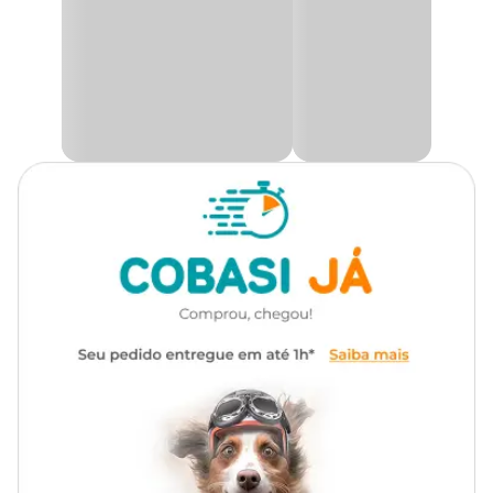
Mastiff, Pastor Alemão, Pastor
Belga, Pastor Suiço, Pitbull,
A Cobasi tem diversas ofertas espalhadas nas lojas físicas, no site e
app! Aproveite e garanta a
Guia São Pet com preço
especial e
Poodle, Rodésia, Rottweiler,
mantenha o seu pet sempre seguro.
Samoeida, São Bernardo,
Schnauzer, Shar Pei, Terra Nova,
SRD
Medidas aproximadas
Comprimento: 100 cm x Espessura: 0,9 cm.
Marca
Sao Pet
Cor
Preto
Gênero
Unissex
Material
Metal, Poliéster
Com mosquetão giratório 360º
Diferencial
que minimiza a torção