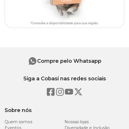
Cachorro
Pet
Tipo da
Tradicional
guia
Indicada para maior controle
Indicação
durante o passeio
Compre pelo Whatsapp
Siga a Cobasi nas redes sociais
Sobre nós
Quem somos
Nossas lojas
Eventos
Diversidade e Inclusão