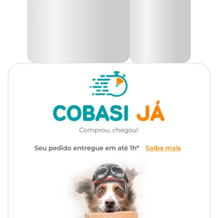
Belga, Pastor Suiço, Pitbull,
venha comprar, é só fixar e já esta pronto para passear para
qualquer lugar com seu pet.
Poodle, Rodésia, Rottweiler,
Samoeida, São Bernardo,
A guia possui mosquetão giratório em metal cromado e tem um
Schnauzer, Shar Pei, Terra Nova,
ótimo acabamento.
SRD
Medidas Aproximadas
Marca
Sao Pet
Comprimento 40 cm e espessura 1,2 cm
Comprimento 100 cm e espessura 1,2 cm
Cor
Vermelho
Comprimento 100 cm e espessura 0,7 cm
Gênero
Unissex
Material
Metal, Poliéster
Com mosquetão giratório 360º
Diferencial
que minimiza a torção
Tipo de