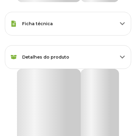
Ficha técnica
Porte
Raças Médias, Raças Grandes
Detalhes do produto
Idade
Filhote, Adulto, Sênior
Akita inu, American Bully, Beagle,
Guia Red Mosquetão Giratório São Pet Vermelha
Boxer, Border Collie, Boston
Terrier, Bulldog, Bull Terrier, Cane
Corso, Chow Chow, Cocker
A
Guia Red Mosquetão Giratório São Pet
é um produto
Spaniel, Collie, Dachshund,
seguro, de longa vida útil, fácil utilização, fácil manuseio, um
design inovador e controle total do cão na hora de passear.
Dalmata, Doberman, Dogue
Alemão, Fila Brasileiro, Golden
Raças de
Ela é muito resistente, garantindo maior controle dos movimentos
Retriever, Husky Siberiano,
do cão.
Cachorro
Kuvasz, Labrador Retriever,
Mastiff, Pastor Alemão, Pastor
Guia adaptável a qualquer tipo de coleira que você já tenha ou