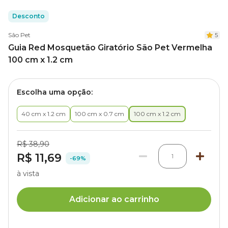
Desconto
São Pet
5
Guia Red Mosquetão Giratório São Pet Vermelha
100 cm x 1.2 cm
Escolha uma opção:
40 cm x 1.2 cm
100 cm x 0.7 cm
100 cm x 1.2 cm
R$ 38,90
R$ 11,69
1
-69%
à vista
Adicionar ao carrinho