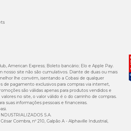
ets
lub, American Express; Boleto bancário; Elo e Apple Pay.
m nosso site não são cumulativos. Diante de duas ou mais
melhor lhe convém, isentando a Cobasi de qualquer
es de pagamento exclusivos para compras via internet,
e promoções são válidas apenas para produtos vendidos e
alores no site, o valor válido é o do carrinho de compras.
suas informações pessoais e financeiras.
asi.
NDUSTRIALIZADOS S.A.
sar Coimbra, nº 210, Galpão A - Alphaville Industrial,