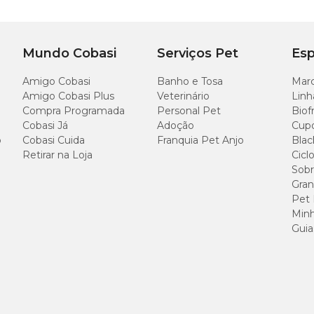
ório 360º que minimiza a torção
Mundo Cobasi
Serviços Pet
Esp
Amigo Cobasi
Banho e Tosa
Marc
Amigo Cobasi Plus
Veterinário
Linh
Compra Programada
Personal Pet
Biof
ontrole durante o passeio
Cobasi Já
Adoção
Cup
o
Cobasi Cuida
Franquia Pet Anjo
Blac
Retirar na Loja
Cicl
Sobr
Gran
Pet
Minh
Guia