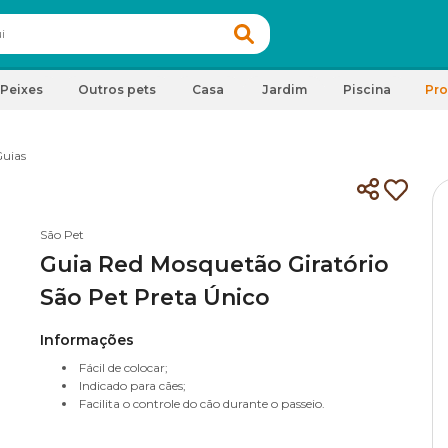
Peixes
Outros pets
Casa
Jardim
Piscina
Pr
uias
São Pet
Guia Red Mosquetão Giratório
São Pet Preta Único
Informações
Fácil de colocar;
Indicado para cães;
Facilita o controle do cão durante o passeio.