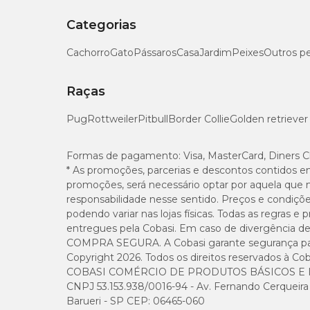
Categorias
Cachorro
Gato
Pássaros
Casa
Jardim
Peixes
Outros p
Raças
Pug
Rottweiler
Pitbull
Border Collie
Golden retriever
Formas de pagamento:
Visa, MasterCard, Diners C
* As promoções, parcerias e descontos contidos e
promoções, será necessário optar por aquela que 
responsabilidade nesse sentido. Preços e condiçõ
podendo variar nas lojas físicas. Todas as regras 
entregues pela Cobasi. Em caso de divergência de v
COMPRA SEGURA. A Cobasi garante segurança para 
Copyright 2026. Todos os direitos reservados à Cob
COBASI COMÉRCIO DE PRODUTOS BÁSICOS E I
CNPJ 53.153.938/0016-94 - Av. Fernando Cerqueira Cé
Barueri - SP CEP: 06465-060