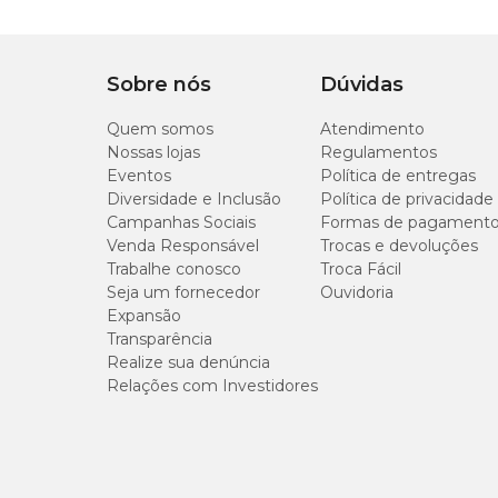
Diferencial
Com mosquetão girat
Tipo de Pet
Cachorro
Sobre nós
Dúvidas
Tipo da guia
Tradicional
Quem somos
Atendimento
Nossas lojas
Regulamentos
Eventos
Política de entregas
Indicação
Indicada para maior c
Diversidade e Inclusão
Política de privacidade
Campanhas Sociais
Formas de pagament
Venda Responsável
Trocas e devoluções
Trabalhe conosco
Troca Fácil
Seja um fornecedor
Ouvidoria
Expansão
Transparência
Realize sua denúncia
Relações com Investidores