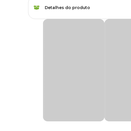
Porte
Raças Médias, Raças
Detalhes do produto
Idade
Filhote, Adulto, Sênio
Guia Red Mosquetão Giratório São Pet Preta
Akita inu, American B
Raças de
Collie, Dachshund, D
A
Guia Red Mosquetão Giratório São Pet
é um produto
Cachorro
Retriever, Mastiff, P
do cão na hora de passear.
Schnauzer, Shar Pei,
Ela é muito resistente, garantindo maior controle dos mov
Marca
Sao Pet
Guia adaptável a qualquer tipo de coleira que você já tenh
A guia possui mosquetão giratório em metal cromado e
Cor
Preto
Medidas Aproximadas
Gênero
Unissex
Comprimento 1 Metro e espessura 7 mm
Material
Metal, Poliéster