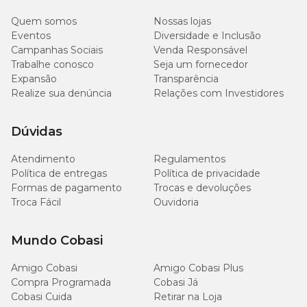
retirar na loja
. Cliente cadastrado no programa
Quem somos
Nossas lojas
Compra Programada
também conta com mais comodidade e
Eventos
Diversidade e Inclusão
descontos exclusivos.
Campanhas Sociais
Venda Responsável
Trabalhe conosco
Seja um fornecedor
Expansão
Transparência
Realize sua denúncia
Relações com Investidores
Dúvidas
Atendimento
Regulamentos
Política de entregas
Política de privacidade
Formas de pagamento
Trocas e devoluções
Troca Fácil
Ouvidoria
Mundo Cobasi
Amigo Cobasi
Amigo Cobasi Plus
Compra Programada
Cobasi Já
Cobasi Cuida
Retirar na Loja