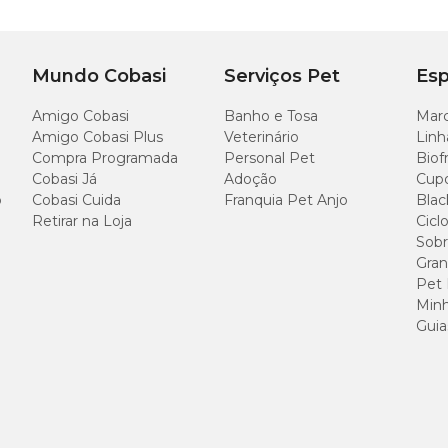
1,5 cm
1
Mundo Cobasi
Serviços Pet
Esp
2,5 cm
1
Amigo Cobasi
Banho e Tosa
Marc
ompanhar pets com muita disposição e energia.
Amigo Cobasi Plus
Veterinário
Linh
Compra Programada
Personal Pet
Biof
Cobasi Já
Adoção
Cup
orcionar passeios mais seguros e agradáveis. O modelo mais indicado deve leva
o
Cobasi Cuida
Franquia Pet Anjo
Blac
e onde as caminhadas acontecem.
Retirar na Loja
Cicl
Sobr
Gran
Pet
Minh
força do seu cachorro. Cães maiores costumam exigir guias mais resistentes par
zar opções mais leves e confortáveis para o uso diário.
Guia
ia também merecem atenção. Em espaços amplos e tranquilos, uma guia mais
 e áreas com grande circulação, modelos mais curtos facilitam o controle e 