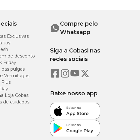
,20 m
eciais
Compre pelo
,20 m
Whatsapp
as Exclusivas
a Joy
resh
Siga a Cobasi nas
om de desconto
redes sociais
r em conta o porte
k Friday
o das pulgas
e Vermífugos
 Plus
 Day
Baixe nosso app
a Loja Cobasi
a garantir uma
s de cuidados
 longa pode
aumentam a