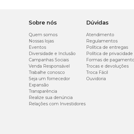
Tipo de Pet
Cachorro
P
Tipo da guia
Anti-impacto
Sobre nós
Dúvidas
G
Quem somos
Atendimento
Indicação
Desenvolvida para ac
Nossas lojas
Regulamentos
Como escolher a guia ideal para o seu cachorro?
Eventos
Política de entregas
Diversidade e Inclusão
Política de privacidade
Selecionar a guia adequada faz toda a diferença para prop
Campanhas Sociais
Formas de pagament
do pet, seu nível de energia e também o tipo de ambient
Venda Responsável
Trocas e devoluções
Trabalhe conosco
Troca Fácil
Seja um fornecedor
Ouvidoria
Escolha uma guia compatível com o porte
Expansão
Transparência
Antes de definir o modelo ideal, considere o tamanho e a 
Realize sua denúncia
condução segura, enquanto os de pequeno porte podem utili
Relações com Investidores
Analise o tipo de ambiente
Os locais onde os passeios acontecem com mais frequênc
oferecer maior liberdade ao pet. Já em ruas movimentadas