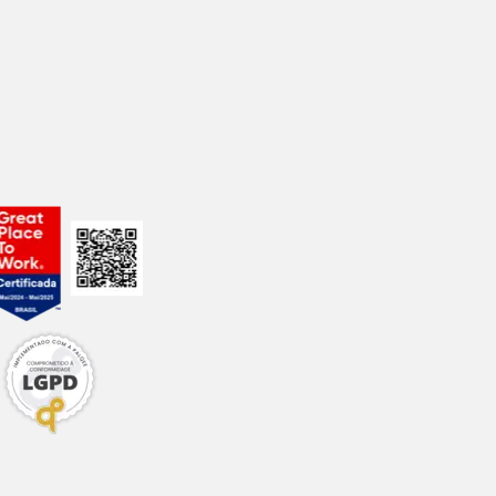
te a guias que
.
da útil do