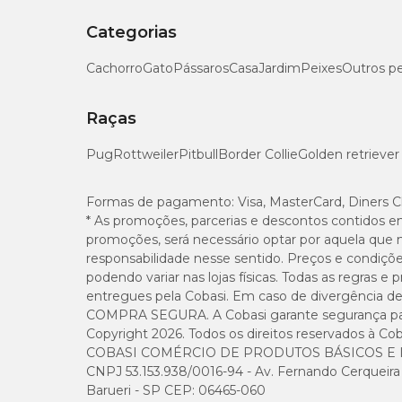
segurança.
Categorias
Considere o nível de energia do pet
Cachorro
Gato
Pássaros
Casa
Jardim
Peixes
Outros p
Cada cachorro apresenta um comportamento diferente dur
permitem maior exploração do ambiente. Já cães mais ati
Raças
Pug
Rottweiler
Pitbull
Border Collie
Golden retriever
Priorize resistência e conforto
Além de segura, uma boa guia deve ser confortável para o 
Formas de pagamento:
Visa, MasterCard, Diners C
acessório, enquanto um acabamento bem elaborado contribu
* As promoções, parcerias e descontos contidos e
promoções, será necessário optar por aquela que 
responsabilidade nesse sentido. Preços e condiçõ
podendo variar nas lojas físicas. Todas as regras 
entregues pela Cobasi. Em caso de divergência de v
COMPRA SEGURA. A Cobasi garante segurança para 
Copyright 2026. Todos os direitos reservados à Cob
COBASI COMÉRCIO DE PRODUTOS BÁSICOS E I
CNPJ 53.153.938/0016-94 - Av. Fernando Cerqueira Cé
Barueri - SP CEP: 06465-060