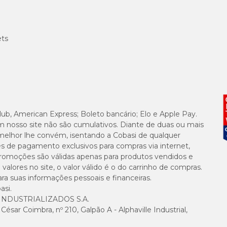
ets
ante as caminhadas. Animais mais tranquilos costumam se adaptar facilmen
vos podem se beneficiar de modelos que proporcionem maior controle ao tutor
uso frequente. Materiais duráveis e fechos de qualidade ajudam a aumentar a vi
lub, American Express; Boleto bancário; Elo e Apple Pay.
i para passeios mais agradáveis e confiáveis.
m nosso site não são cumulativos. Diante de duas ou mais
melhor lhe convém, isentando a Cobasi de qualquer
es de pagamento exclusivos para compras via internet,
e promoções são válidas apenas para produtos vendidos e
alores no site, o valor válido é o do carrinho de compras.
suas informações pessoais e financeiras.
asi.
NDUSTRIALIZADOS S.A.
sar Coimbra, nº 210, Galpão A - Alphaville Industrial,