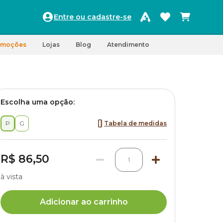
Entre ou cadastre-se
omoções
Lojas
Blog
Atendimento
Escolha uma opção:
P
G
Tabela de medidas
R$ 86,50
1
à vista
Adicionar ao carrinho