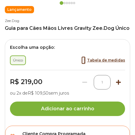
Lançamento
Zee.Dog
Guia para Cães Mãos Livres Gravity Zee.Dog Único
Escolha uma opção:
Único
Tabela de medidas
R$ 219,00
1
ou 2x de
R$ 109,50
sem juros
Adicionar ao carrinho
Cliente Compra Programada