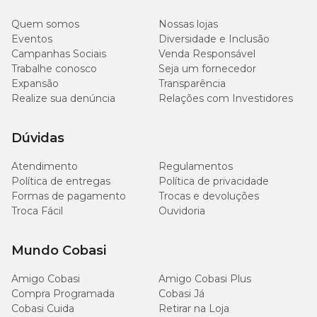
reforçados para maior segurança. Já para cães pequenos, modelos
mais leves costumam oferecer mais conforto durante o uso.
Quem somos
Nossas lojas
Eventos
Diversidade e Inclusão
Ambiente do passeio
Campanhas Sociais
Venda Responsável
Em locais tranquilos e com espaço aberto, guias mais longas
podem proporcionar maior liberdade ao pet. Em ambientes
Trabalhe conosco
Seja um fornecedor
urbanos ou com grande circulação de pessoas e veículos, as guias
Expansão
Transparência
tradicionais oferecem maior controle.
Realize sua denúncia
Relações com Investidores
Comportamento do pet
Cães mais calmos costumam se adaptar bem a guias com maior
Dúvidas
comprimento. Já os mais agitados podem se beneficiar de modelos
que proporcionam maior controle durante o passeio.
Atendimento
Regulamentos
Política de entregas
Política de privacidade
Material e conforto
O material da guia deve ser resistente, confortável para segurar e
Formas de pagamento
Trocas e devoluções
seguro para o animal. Fechos de qualidade ajudam a evitar
Troca Fácil
Ouvidoria
acidentes e garantem maior tranquilidade durante as caminhadas.
Mundo Cobasi
Amigo Cobasi
Amigo Cobasi Plus
Compra Programada
Cobasi Já
Cobasi Cuida
Retirar na Loja