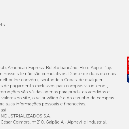
ets
lub, American Express; Boleto bancário; Elo e Apple Pay.
m nosso site não são cumulativos. Diante de duas ou mais
melhor lhe convém, isentando a Cobasi de qualquer
es de pagamento exclusivos para compras via internet,
e promoções são válidas apenas para produtos vendidos e
alores no site, o valor válido é o do carrinho de compras.
suas informações pessoais e financeiras.
asi.
NDUSTRIALIZADOS S.A.
sar Coimbra, nº 210, Galpão A - Alphaville Industrial,