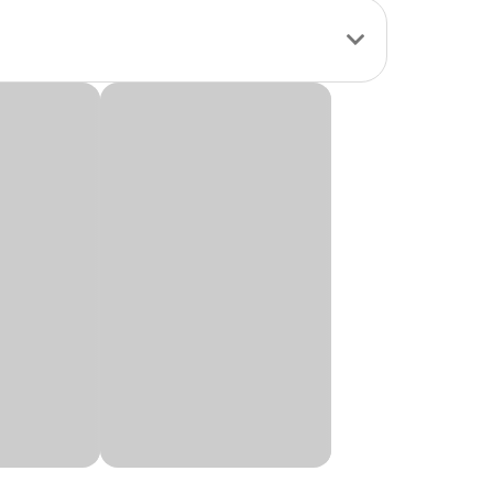
o e
minimiza a