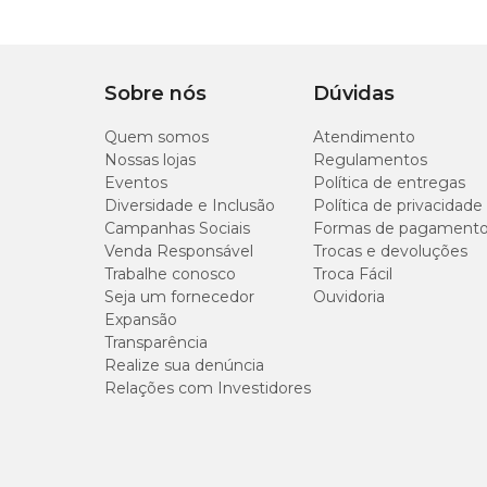
Tipo de Pet
Cachorro
Tipo da guia
Tradicional
Sobre nós
Dúvidas
Quem somos
Atendimento
Indicação
Indicada para passeio
Nossas lojas
Regulamentos
Eventos
Política de entregas
Diversidade e Inclusão
Política de privacidade
Campanhas Sociais
Formas de pagament
Venda Responsável
Trocas e devoluções
Trabalhe conosco
Troca Fácil
Seja um fornecedor
Ouvidoria
Expansão
Transparência
Realize sua denúncia
Relações com Investidores