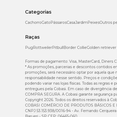
Categorias
Cachorro
Gato
Pássaros
Casa
Jardim
Peixes
Outros p
Raças
Pug
Rottweiler
Pitbull
Border Collie
Golden retriever
Formas de pagamento:
Visa, MasterCard, Diners C
* As promoções, parcerias e descontos contidos e
promoções, será necessário optar por aquela que 
responsabilidade nesse sentido. Preços e condiçõ
podendo variar nas lojas físicas. Todas as regras 
entregues pela Cobasi. Em caso de divergência de v
COMPRA SEGURA. A Cobasi garante segurança para 
Copyright 2026. Todos os direitos reservados à Cob
COBASI COMÉRCIO DE PRODUTOS BÁSICOS E I
CNPJ 53.153.938/0016-94 - Av. Fernando Cerqueira Cé
Barueri - SP CEP: 06465-060