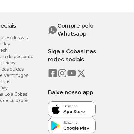
eciais
Compre pelo
Whatsapp
as Exclusivas
a Joy
resh
Siga a Cobasi nas
om de desconto
redes sociais
k Friday
o das pulgas
e Vermífugos
 Plus
 Day
Baixe nosso app
a Loja Cobasi
s de cuidados