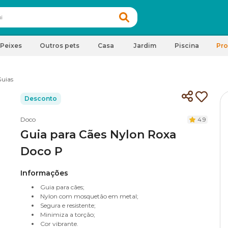
Peixes
Outros pets
Casa
Jardim
Piscina
Pr
uias
Desconto
Doco
4.9
Guia para Cães Nylon Roxa
Doco P
Informações
Guia para cães;
Nylon com mosquetão em metal;
Segura e resistente;
Minimiza a torção;
Cor vibrante.