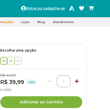
Entre ou cadastre-se
omoções
Lojas
Blog
Atendimento
Escolha uma opção:
P
M
G
R$ 44,90
R$ 39,99
1
-10%
à vista
Adicionar ao carrinho