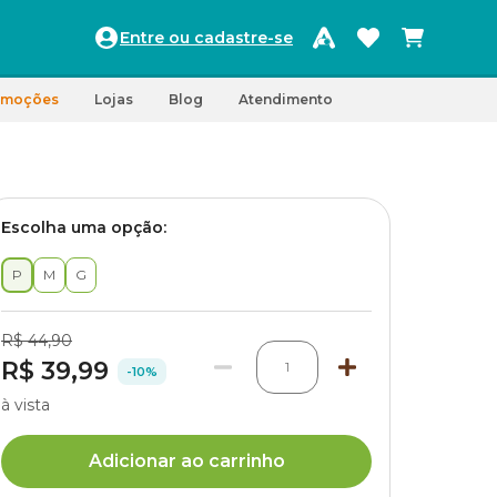
Entre ou cadastre-se
omoções
Lojas
Blog
Atendimento
Escolha uma opção:
P
M
G
R$ 44,90
R$ 39,99
1
-10%
à vista
Adicionar ao carrinho