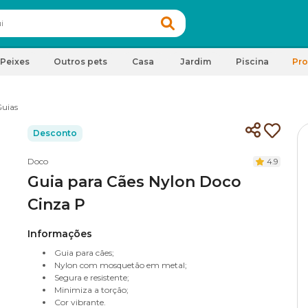
Peixes
Outros pets
Casa
Jardim
Piscina
Pr
uias
Desconto
Doco
4.9
Guia para Cães Nylon Doco
Cinza P
Informações
Guia para cães;
Nylon com mosquetão em metal;
Segura e resistente;
Minimiza a torção;
Cor vibrante.