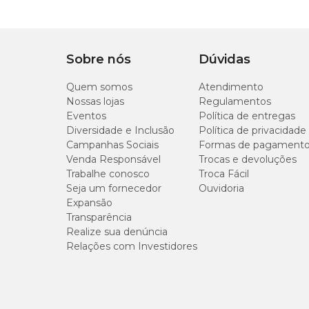
Tipo de Pet
Cachorro
Tipo da guia
Tradicional
Sobre nós
Dúvidas
Quem somos
Atendimento
Indicação
Indicada para passeio
Nossas lojas
Regulamentos
Eventos
Política de entregas
Diversidade e Inclusão
Política de privacidade
Campanhas Sociais
Formas de pagament
Venda Responsável
Trocas e devoluções
Trabalhe conosco
Troca Fácil
Seja um fornecedor
Ouvidoria
Expansão
Transparência
Realize sua denúncia
Relações com Investidores