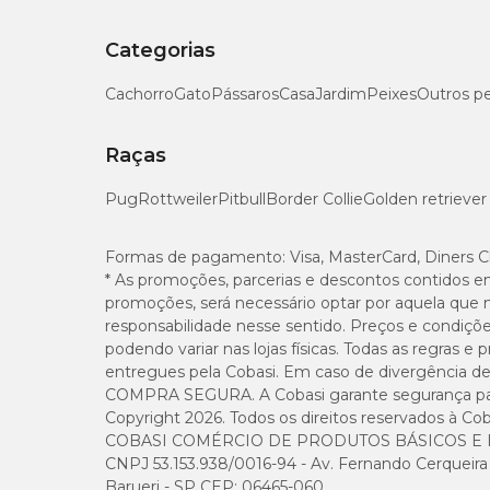
Categorias
Cachorro
Gato
Pássaros
Casa
Jardim
Peixes
Outros p
Raças
Pug
Rottweiler
Pitbull
Border Collie
Golden retriever
Formas de pagamento:
Visa, MasterCard, Diners C
* As promoções, parcerias e descontos contidos e
promoções, será necessário optar por aquela que 
responsabilidade nesse sentido. Preços e condiçõ
podendo variar nas lojas físicas. Todas as regras 
entregues pela Cobasi. Em caso de divergência de v
COMPRA SEGURA. A Cobasi garante segurança para 
Copyright 2026. Todos os direitos reservados à Cob
COBASI COMÉRCIO DE PRODUTOS BÁSICOS E I
CNPJ 53.153.938/0016-94 - Av. Fernando Cerqueira Cé
Barueri - SP CEP: 06465-060