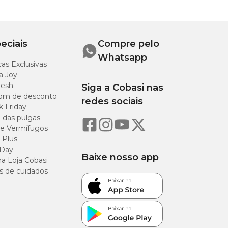
eciais
Compre pelo
Whatsapp
as Exclusivas
a Joy
resh
Siga a Cobasi nas
om de desconto
redes sociais
k Friday
o das pulgas
e Vermífugos
 Plus
 Day
Baixe nosso app
a Loja Cobasi
s de cuidados