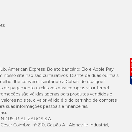
ets
lub, American Express; Boleto bancário; Elo e Apple Pay.
m nosso site não são cumulativos. Diante de duas ou mais
melhor lhe convém, isentando a Cobasi de qualquer
es de pagamento exclusivos para compras via internet,
e promoções são válidas apenas para produtos vendidos e
alores no site, o valor válido é o do carrinho de compras.
suas informações pessoais e financeiras.
asi.
NDUSTRIALIZADOS S.A.
sar Coimbra, nº 210, Galpão A - Alphaville Industrial,