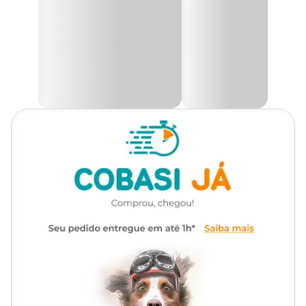
1,5 x 120cm;
2,0 x 120cm;
Gênero
Unissex
2,5 x 120cm;
2,0 x 150cm;
2,0 x 180cm;
Material
Metal, Nylon, Plástico
Com mosquetão giratório 360º
Diferencial
que minimiza a torção
Tipo de
Cachorro
Pet
Tipo da
Tradicional
guia
Indicação
Indicada para passeios