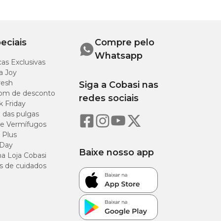
1,5 cm
2 cm
eciais
Compre pelo
Whatsapp
as Exclusivas
a Joy
resh
Siga a Cobasi nas
om de desconto
redes sociais
k Friday
o das pulgas
e Vermífugos
 Plus
 Day
p ou visite uma de
Baixe nosso app
a Loja Cobasi
s de cuidados