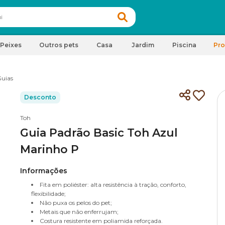
Peixes
Outros pets
Casa
Jardim
Piscina
Pr
uias
Desconto
Toh
Guia Padrão Basic Toh Azul
Marinho P
Informações
Fita em poliéster: alta resistência à tração, conforto,
flexibilidade;
Não puxa os pelos do pet;
Metais que não enferrujam;
Costura resistente em poliamida reforçada.