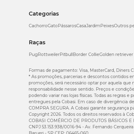
Categorias
Cachorro
Gato
Pássaros
Casa
Jardim
Peixes
Outros p
Raças
Pug
Rottweiler
Pitbull
Border Collie
Golden retriever
Formas de pagamento:
Visa, MasterCard, Diners C
* As promoções, parcerias e descontos contidos e
promoções, será necessário optar por aquela que 
responsabilidade nesse sentido. Preços e condiçõ
podendo variar nas lojas físicas. Todas as regras 
entregues pela Cobasi. Em caso de divergência de v
COMPRA SEGURA. A Cobasi garante segurança para 
Copyright 2026. Todos os direitos reservados à Cob
COBASI COMÉRCIO DE PRODUTOS BÁSICOS E I
CNPJ 53.153.938/0016-94 - Av. Fernando Cerqueira Cé
Barueri - SP CEP: 06465-060