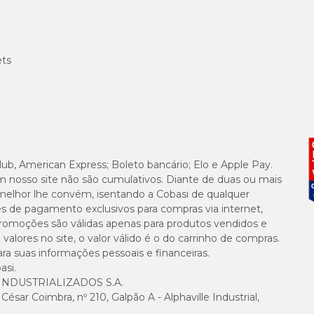
ets
lub, American Express; Boleto bancário; Elo e Apple Pay.
m nosso site não são cumulativos. Diante de duas ou mais
melhor lhe convém, isentando a Cobasi de qualquer
es de pagamento exclusivos para compras via internet,
e promoções são válidas apenas para produtos vendidos e
alores no site, o valor válido é o do carrinho de compras.
suas informações pessoais e financeiras.
asi.
NDUSTRIALIZADOS S.A.
sar Coimbra, nº 210, Galpão A - Alphaville Industrial,