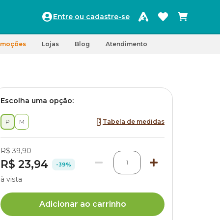
Entre ou cadastre-se
omoções
Lojas
Blog
Atendimento
Escolha uma opção:
P
M
Tabela de medidas
R$ 39,90
R$ 23,94
1
-39%
à vista
Adicionar ao carrinho