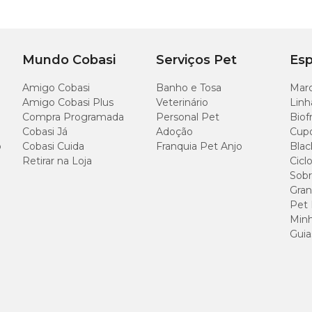
120 cm
120 cm
Mundo Cobasi
Serviços Pet
Esp
Amigo Cobasi
Banho e Tosa
Marc
e todos os portes e também para gatos acostumados a passear.
Amigo Cobasi Plus
Veterinário
Linh
Compra Programada
Personal Pet
Biof
Cobasi Já
Adoção
Cup
se giratória.
o
Cobasi Cuida
Franquia Pet Anjo
Blac
Retirar na Loja
Cicl
Sobr
Gran
Pet
ul Marinho com o melhor preço
aqui na Cobasi! Compre online pelo site, ap
ssa linha de
coleiras e peitorais
e proporcione mais bem-estar ao seu pet.
Minh
Guia