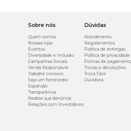
P
Tipo de Pet
Cachorro, Gato
M
Tipo da guia
Curta
Sobre nós
Dúvidas
Quem somos
Atendimento
Indicação
Perfeita para cães d
Nossas lojas
Regulamentos
Eventos
Política de entregas
Composição
Diversidade e Inclusão
Política de privacidade
Fita 100% poliéster, mosquetão metálico em zamac com ba
Campanhas Sociais
Formas de pagament
Venda Responsável
Trocas e devoluções
Trabalhe conosco
Troca Fácil
Onde comprar a Guia Toh Azul Marinho?
Seja um fornecedor
Ouvidoria
Expansão
Você encontra a
Guia Padrão para Cães Basic Toh Az
Transparência
nossas
lojas físicas
. Aproveite também para conhecer no
Realize sua denúncia
Relações com Investidores