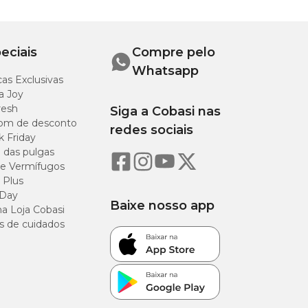
Até 18 kg
eciais
Compre pelo
Whatsapp
as Exclusivas
a Joy
resh
Siga a Cobasi nas
om de desconto
redes sociais
k Friday
o das pulgas
e Vermífugos
 Plus
 Day
Baixe nosso app
a Loja Cobasi
s de cuidados