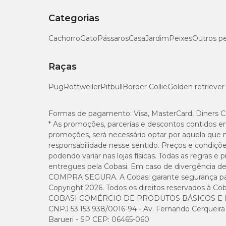
Categorias
Cachorro
Gato
Pássaros
Casa
Jardim
Peixes
Outros p
Raças
Pug
Rottweiler
Pitbull
Border Collie
Golden retriever
Formas de pagamento:
Visa, MasterCard, Diners C
* As promoções, parcerias e descontos contidos e
promoções, será necessário optar por aquela que 
responsabilidade nesse sentido. Preços e condiçõ
podendo variar nas lojas físicas. Todas as regras 
entregues pela Cobasi. Em caso de divergência de v
COMPRA SEGURA. A Cobasi garante segurança para 
Copyright 2026. Todos os direitos reservados à Cob
COBASI COMÉRCIO DE PRODUTOS BÁSICOS E I
CNPJ 53.153.938/0016-94 - Av. Fernando Cerqueira Cé
Barueri - SP CEP: 06465-060