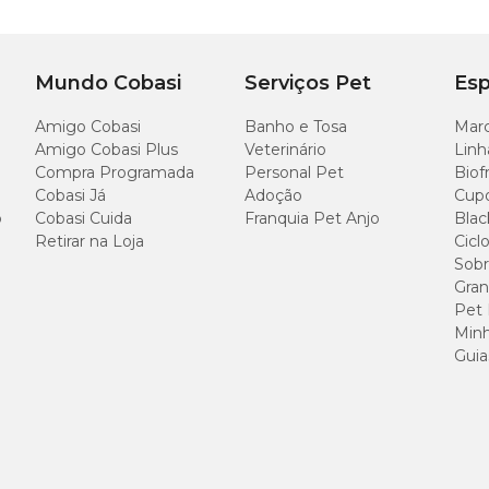
2,0 cm
50cm a 95cm
Mundo Cobasi
Serviços Pet
Esp
Amigo Cobasi
Banho e Tosa
Marc
Amigo Cobasi Plus
Veterinário
Linh
s
Compra Programada
Personal Pet
Biof
Cobasi Já
Adoção
Cup
o
Cobasi Cuida
Franquia Pet Anjo
Blac
Retirar na Loja
Cicl
Sobr
Gran
Pet
Minh
Guia