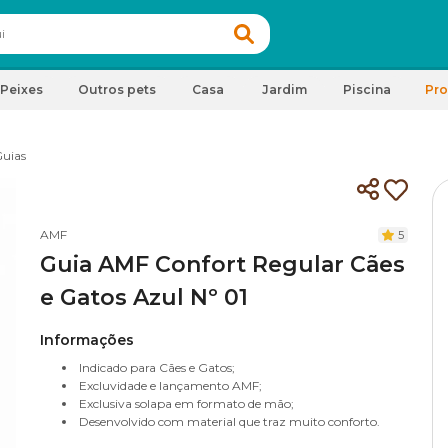
Peixes
Outros pets
Casa
Jardim
Piscina
Pr
uias
AMF
5
Guia AMF Confort Regular Cães
e Gatos Azul Nº 01
Informações
Indicado para Cães e Gatos;
Excluvidade e lançamento AMF;
Exclusiva solapa em formato de mão;
Desenvolvido com material que traz muito conforto.