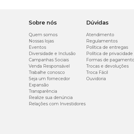
Tipo de Pet
Cachorro, Gato
Nº 02
Sobre nós
Dúvidas
Tipo da guia
Tradicional
Quem somos
Atendimento
Nossas lojas
Regulamentos
Indicação
Indicada para passeio
Eventos
Política de entregas
Diversidade e Inclusão
Política de privacidade
Campanhas Sociais
Formas de pagament
Venda Responsável
Trocas e devoluções
Trabalhe conosco
Troca Fácil
Seja um fornecedor
Ouvidoria
Expansão
Transparência
Realize sua denúncia
Relações com Investidores