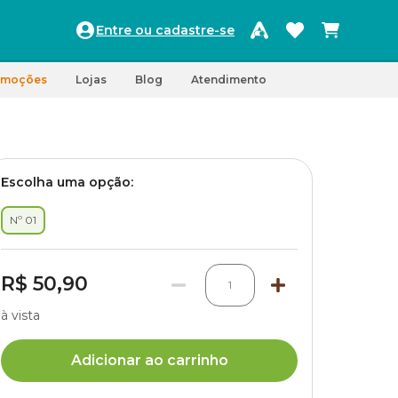
Entre ou cadastre-se
omoções
Lojas
Blog
Atendimento
Escolha uma opção:
Nº 01
R$ 50,90
1
à vista
Adicionar ao carrinho