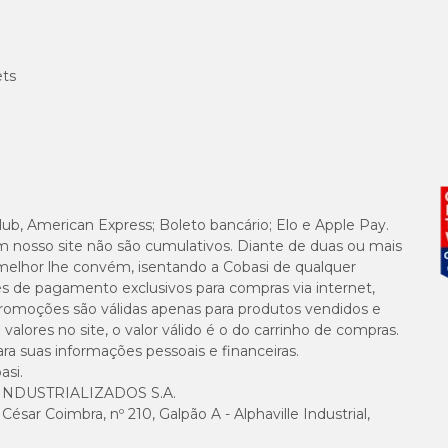
ets
lub, American Express; Boleto bancário; Elo e Apple Pay.
m nosso site não são cumulativos. Diante de duas ou mais
melhor lhe convém, isentando a Cobasi de qualquer
es de pagamento exclusivos para compras via internet,
e promoções são válidas apenas para produtos vendidos e
alores no site, o valor válido é o do carrinho de compras.
suas informações pessoais e financeiras.
asi.
NDUSTRIALIZADOS S.A.
sar Coimbra, nº 210, Galpão A - Alphaville Industrial,