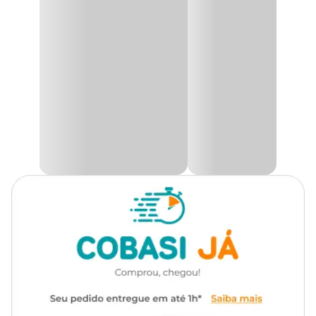
granulados comuns.
É um produto 100% natural, atóxico, fabricado a partir do pó de
pinus (madeira), proveniente de reflorestamento.
Produto biodegradável e ecologicamente correto,
Like Pet
Pássaros e Répteis
é recomendado para todas as espécies de
pássaros e répteis.
Modo de usar
Preencher o ambiente do pet conforme abaixo:
Pássaros -
Utilizar apenas uma camada de Like Pet
Roedores.
Viveiros -
Preencher o fundo do viveiro com uma camada de
1cm a 2cm de Like Pet Roedores.
Répteis -
Preencher o fundo do terrário com 1cm de
granulado Like Pet Roedores.
Após absorção, o granulado higiênico de madeira Like Pet