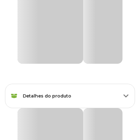
Detalhes do produto
Granulado Higiênico Like Pet Pássaros e Répteis
O
Granulado Higiênico Like Pet Pássaros e Répteis
elimina
totalmente os odores da urina, absorção superior, comparados aos