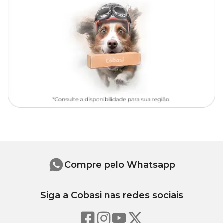
Roedores, sofrerá uma alteração em sua consistência,
primeiramente floculando e posteriormente desfazendo-se em
pó em excesso;
Colocar esse pó em um saco e descartar em lixo comum;
O produto deve ser totalmente substituído a cada 7 dias ou
quando necessário.
Obs: Produto natural, a variação de cor não interfere na
composição e eficácia do produto.
Aqui na Cobasi, o melhor petshop online, você encontra o
Granulado Higiênico Like Pet Pássaros e Répteis com
preço
imperdível e muitos outros produtos com condições
incríveis.
Compre pelo Whatsapp
Siga a Cobasi nas redes sociais