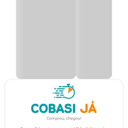
Tipo de Planta
Grama
retirada.
Utilidade
Pet
Graminha Vaso Trigo Bandeja Grass Pet
Ambiente
Externo, Interno
A
Graminha Vaso Trigo Bandeja Grass Pet
é um substrato
pronto, 100% trigo, semente pura e de alta qualidade, garantindo
Tipo de Iluminação
Indireta
uma ótima germinação. Seu vigor, provém de sementes de alta
qualidade e um substrato natural à base de fibra de coco, sem terra,
sem sujeira.
Rega
Moderada
Melhore a qualidade de vida do seu pet com plantas frescas e
naturais. A Grass Pet, feita com brotos de cereais, é ideal para
regular a digestão alimentar, proporcionando fibras e nutrientes.
Como Plantar
Siga as instruções abaixo para manter um crescimento saudável e
manter a grama do seu pet fresca e deliciosa.
Regar: molhe a grama diariamente, uma pequena quantidade até
que as raízes fiquem úmidas é o suficiente. Essa grama não requer
pratinho, inclusive, qualquer água empoçada poderá prejudicar