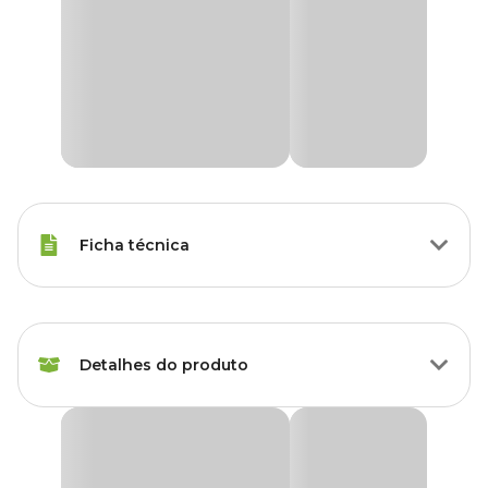
Ficha técnica
Marca
Grass Pet
Detalhes do produto
Gênero
Unissex
Grupo
Plantas
Produto disponível exclusivamente para retirada
em lojas Cobasi de São Paulo, com opção de
escolha do modelo disponível no momento da