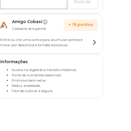
Buscar
Amigo Cobasi
+
19
pontos
Cadastre-se e ganhe
Entre ou crie uma conta para acumular pontos e
trocar por descontos e brindes exclusivos.
Informações
Auxilia na digestão e trânsito intestinal;
Fonte de nutrientes essenciais;
Promove bem-estar;
Reduz ansiedade;
Fácil de cultivar e segura.