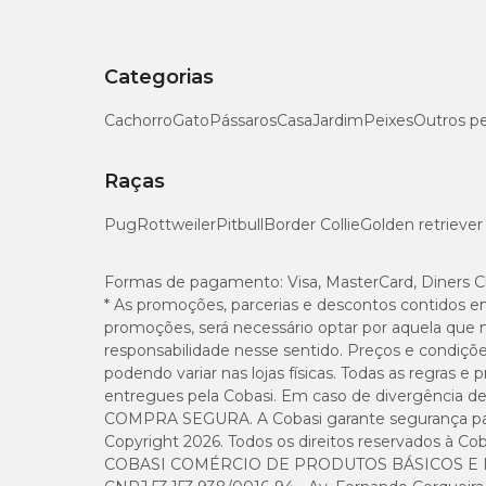
Categorias
Cachorro
Gato
Pássaros
Casa
Jardim
Peixes
Outros p
Raças
Pug
Rottweiler
Pitbull
Border Collie
Golden retriever
Formas de pagamento:
Visa, MasterCard, Diners C
* As promoções, parcerias e descontos contidos e
promoções, será necessário optar por aquela que 
responsabilidade nesse sentido. Preços e condiçõ
podendo variar nas lojas físicas. Todas as regras 
entregues pela Cobasi. Em caso de divergência de v
COMPRA SEGURA. A Cobasi garante segurança para 
Copyright 2026. Todos os direitos reservados à Cob
COBASI COMÉRCIO DE PRODUTOS BÁSICOS E I