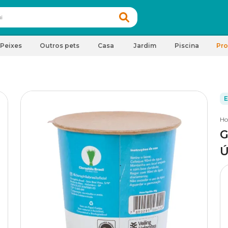
Peixes
Outros pets
Casa
Jardim
Piscina
Pr
E
Ho
G
Ú