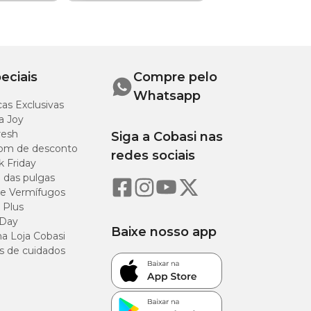
eciais
Compre pelo
Whatsapp
as Exclusivas
a Joy
resh
Siga a Cobasi nas
om de desconto
redes sociais
k Friday
o das pulgas
e Vermífugos
 Plus
 Day
Baixe nosso app
a Loja Cobasi
s de cuidados