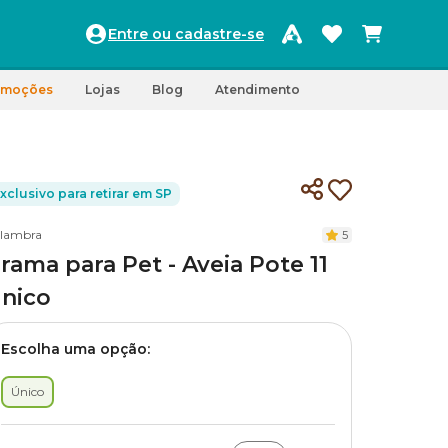
Entre ou cadastre-se
omoções
Lojas
Blog
Atendimento
xclusivo para retirar em SP
lambra
5
rama para Pet - Aveia Pote 11
nico
Escolha uma opção:
Único