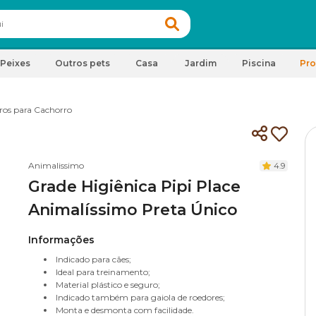
Peixes
Outros pets
Casa
Jardim
Piscina
Pr
ros para Cachorro
Animalissimo
4.9
Grade Higiênica Pipi Place
Animalíssimo Preta Único
Informações
Indicado para cães;
Ideal para treinamento;
Material plástico e seguro;
Indicado também para gaiola de roedores;
Monta e desmonta com facilidade.