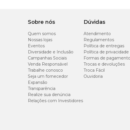
Basta ir acoplando mais grades.
Medidas aproximadas
Sobre nós
Dúvidas
Grade Completa
Quem somos
Atendimento
Comprimento: 49,5 cm
Nossas lojas
Regulamentos
Largura: 39 cm
Eventos
Política de entregas
Altura: 2 cm
Diversidade e Inclusão
Política de privacidade
Campanhas Sociais
Formas de pagament
Grade removível
Venda Responsável
Trocas e devoluções
Trabalhe conosco
Comprimento: 19,5 cm
Troca Fácil
Largura: 16,5 cm
Seja um fornecedor
Ouvidoria
Altura: 2 cm
Expansão
Transparência
Realize sua denúncia
Relações com Investidores