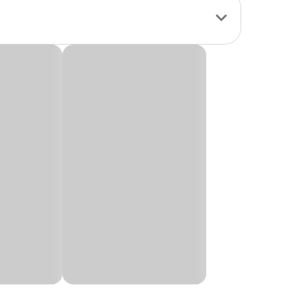
nada com técnicas
orrar canis,
 dos pets, evitando
o para o
íssimo Preta com
anho que desejar.