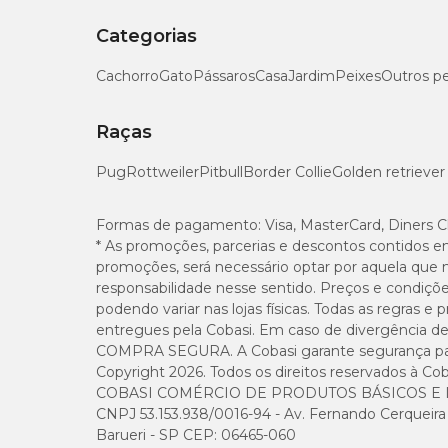
Categorias
Cachorro
Gato
Pássaros
Casa
Jardim
Peixes
Outros p
Raças
Pug
Rottweiler
Pitbull
Border Collie
Golden retriever
Formas de pagamento:
Visa, MasterCard, Diners C
* As promoções, parcerias e descontos contidos e
promoções, será necessário optar por aquela que 
responsabilidade nesse sentido. Preços e condiçõ
podendo variar nas lojas físicas. Todas as regras 
entregues pela Cobasi. Em caso de divergência de v
COMPRA SEGURA. A Cobasi garante segurança para 
Copyright 2026. Todos os direitos reservados à Cob
COBASI COMÉRCIO DE PRODUTOS BÁSICOS E I
CNPJ 53.153.938/0016-94 - Av. Fernando Cerqueira Cé
Barueri - SP CEP: 06465-060