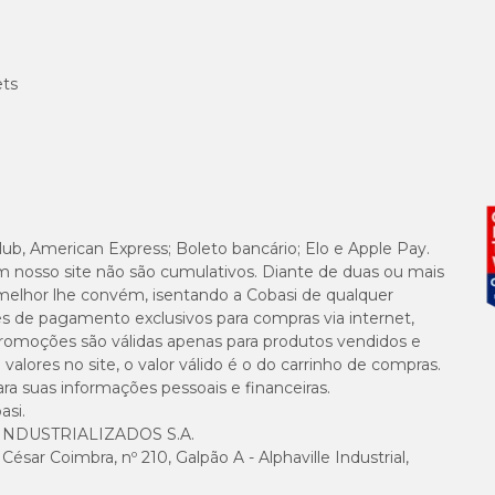
ets
lub, American Express; Boleto bancário; Elo e Apple Pay.
m nosso site não são cumulativos. Diante de duas ou mais
melhor lhe convém, isentando a Cobasi de qualquer
es de pagamento exclusivos para compras via internet,
e promoções são válidas apenas para produtos vendidos e
alores no site, o valor válido é o do carrinho de compras.
suas informações pessoais e financeiras.
asi.
NDUSTRIALIZADOS S.A.
sar Coimbra, nº 210, Galpão A - Alphaville Industrial,