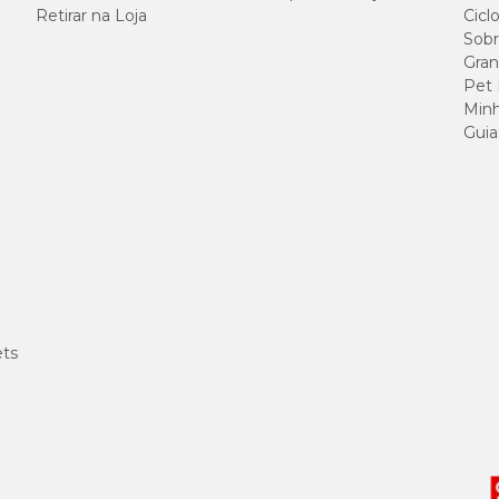
1g
Retirar na Loja
Cicl
Sobr
Gran
100 g
Pet
Minh
Guia
em contraindicações da pomada GeloPan. No entanto, a recomendação é utilizar
as ou alterações na saúde do seu bichinho de estimação.
ornecer uma receita específica para tratar um problema muscular do pet, de for
ets
á mais de duas décadas oferecendo soluções de qualidade para animais domésti
amentos, como Meloxinew, Butorfin, Condroton e Meltivet.
basi