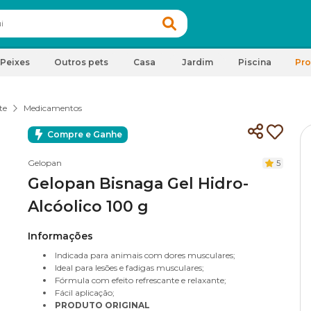
Peixes
Outros pets
Casa
Jardim
Piscina
Pr
te
Medicamentos
Compre e Ganhe
Gelopan
5
Gelopan Bisnaga Gel Hidro-
Alcóolico 100 g
Informações
Indicada para animais com dores musculares;
Ideal para lesões e fadigas musculares;
Fórmula com efeito refrescante e relaxante;
Fácil aplicação;
PRODUTO ORIGINAL