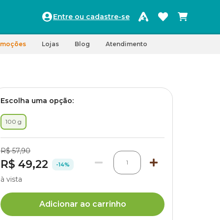
Entre ou cadastre-se
omoções
Lojas
Blog
Atendimento
Escolha uma opção:
100 g
R$ 57,90
R$ 49,22
1
-14%
à vista
Adicionar ao carrinho