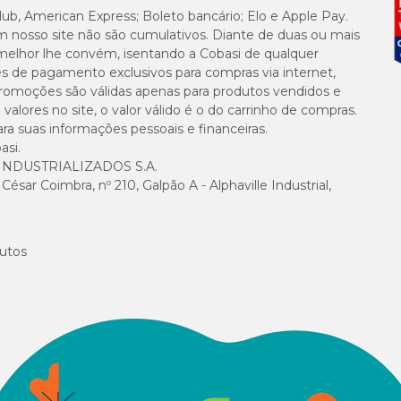
lub, American Express; Boleto bancário; Elo e Apple Pay.
m nosso site não são cumulativos. Diante de duas ou mais
eloPan pomada
para seu bichinho de estimação. Conte com uma entrega ráp
melhor lhe convém, isentando a Cobasi de qualquer
ara incluir também itens básicos do seu melhor amigo e garantir frete grátis n
es de pagamento exclusivos para compras via internet,
e promoções são válidas apenas para produtos vendidos e
alores no site, o valor válido é o do carrinho de compras.
suas informações pessoais e financeiras.
asi.
NDUSTRIALIZADOS S.A.
sar Coimbra, nº 210, Galpão A - Alphaville Industrial,
utos