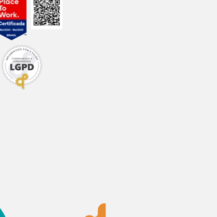
ida, compra segura
a sua entrega.