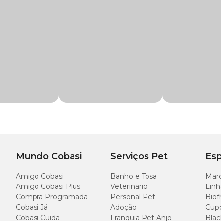
ário é eficaz contra as principais lesões e fadigas que acontecem nos músculos
raumas, contusões, luxações, artrites, reumatismos e outras dores.
s animais domésticos. É possível usar direto no local afetado, massageando a 
 na região dolorida. É importante que a temperatura da água esteja adequada 
oPan em embalagens de 100 g:
Mundo Cobasi
Serviços Pet
Esp
Amigo Cobasi
Banho e Tosa
Marc
1g
Amigo Cobasi Plus
Veterinário
Linh
Compra Programada
Personal Pet
Biof
1g
Cobasi Já
Adoção
Cup
o
Cobasi Cuida
Franquia Pet Anjo
Blac