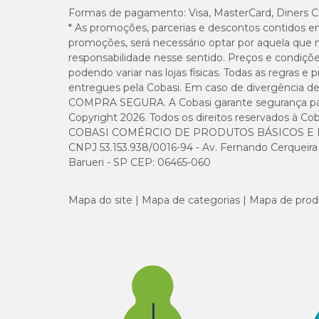
Formas de pagamento:
Visa, MasterCard, Diners C
* As promoções, parcerias e descontos contidos e
O pet shop online Cobasi tem os melhores
preços de G
promoções, será necessário optar por aquela que 
e a confiança de adquirir um produto original. Aproveite p
responsabilidade nesse sentido. Preços e condiçõ
podendo variar nas lojas físicas. Todas as regras 
entregues pela Cobasi. Em caso de divergência de v
COMPRA SEGURA. A Cobasi garante segurança para 
Copyright 2026. Todos os direitos reservados à Cob
COBASI COMÉRCIO DE PRODUTOS BÁSICOS E I
CNPJ 53.153.938/0016-94 - Av. Fernando Cerqueira Cé
Barueri - SP CEP: 06465-060
Mapa do site
Mapa de categorias
Mapa de prod