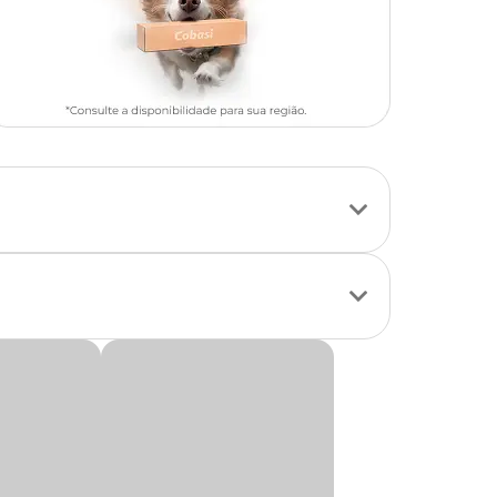
omo bovinos e
o vem em formato