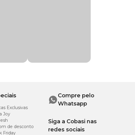
, tendões,
favor do pelo, ou
para maior eficácia
eciais
Compre pelo
Whatsapp
as Exclusivas
a Joy
resh
Siga a Cobasi nas
om de desconto
redes sociais
k Friday