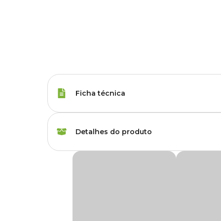
Ficha técnica
Espécies
Animais de Grande Po
Detalhes do produto
Marca
Gelopan
GeloPan: pomada anti-inflamatória para dor
Gênero
Unissex
A pomada em gel
GeloPan
é ideal para tratar lesões e 
equinos. Sua fórmula é composta por ativos, como mentol
bisnaga para facilitar a aplicação.