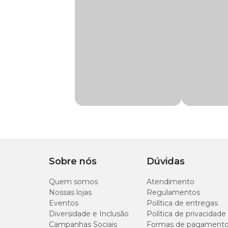
Para que serve o GeloPan?
De acordo com a
bula
de GeloPan, a pomada de uso veterin
articulações e ligamentos. É um tratamento próprio para t
Como usar GeloPan?
Há duas formas de uso de GeloPan em cavalos, bovinos e no
diluir 50 g da pomada em 1 L de água morna para borrifar
do medicamento e conforto do animal.
Composição de GeloPan
Abaixo você confere a fórmula e princípios ativos de Gel
Sobre nós
Dúvidas
Quem somos
Atendimento
Mentol
Nossas lojas
Regulamentos
Eventos
Política de entregas
Cânfora
Diversidade e Inclusão
Política de privacidade
Campanhas Sociais
Formas de pagament