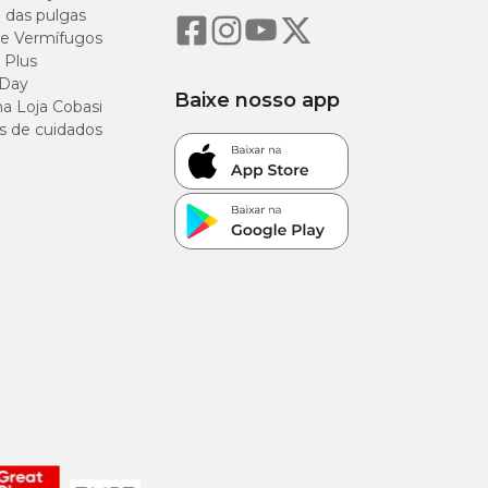
o das pulgas
e Vermífugos
 Plus
 Day
Baixe nosso app
a Loja Cobasi
s de cuidados
 apenas com
ma que a causa raiz
cos e de criação.