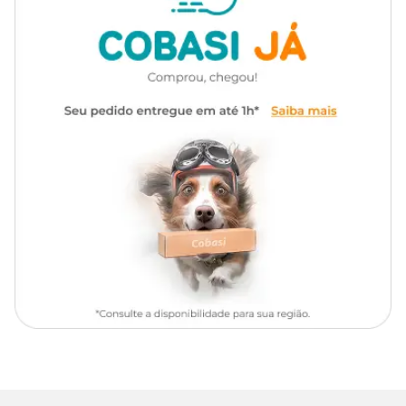
fórmula é considerado uma das formas mais eficazes e seguras de
cuidado oral em animais
.
Composição do Maxi Guard OraZn
Gluconato de Zinco, Taurina, Goma Xantana, Metilparabeno,
Propilparabeno, Corante F.D.&C. Azul #1 e Água.
Apresentação
: Frasco com 59 ml.
Modo de uso do Maxi Guard OraZn
Aplique
Maxi Guard OraZn
nas gengivas dos molares superiores
de cada lado, 1 vez ao dia. Para facilitar, utilize o dedo, cotonete ou
dedeira para aplicar o produto.
Animais de pequeno porte (até 10 kg): 1 gota em cada lado.
Cães de médio e grande porte (acima de 10 kg): 1 a 2 gotas em cada
lado.
Para outras espécies maiores, aumente a dosagem, levando em