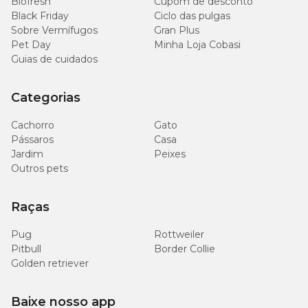
Biofresh
Cupom de desconto
Black Friday
Ciclo das pulgas
Sobre Vermífugos
Gran Plus
Pet Day
Minha Loja Cobasi
Guias de cuidados
Categorias
Cachorro
Gato
Pássaros
Casa
Jardim
Peixes
Outros pets
Raças
Pug
Rottweiler
Pitbull
Border Collie
Golden retriever
Baixe nosso app