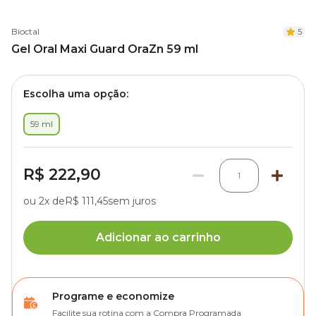
Bioctal
5
Gel Oral Maxi Guard OraZn 59 ml
Escolha uma opção:
59 ml
R$ 222,90
1
ou 2x de
R$ 111,45
sem juros
Adicionar ao carrinho
Programe e economize
Facilite sua rotina com a Compra Programada