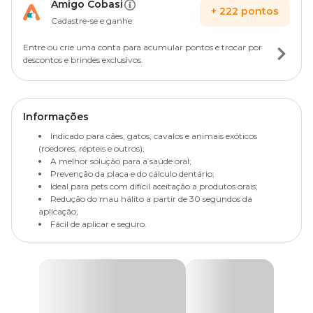
Amigo Cobasi
+
222
pontos
Cadastre-se e ganhe
Entre ou crie uma conta para acumular pontos e trocar por
descontos e brindes exclusivos.
Informações
Indicado para cães, gatos, cavalos e animais exóticos
(roedores, répteis e outros);
A melhor solução para a saúde oral;
Prevenção da placa e do cálculo dentário;
Ideal para pets com difícil aceitação a produtos orais;
Redução do mau hálito a partir de 30 segundos da
aplicação;
Fácil de aplicar e seguro.