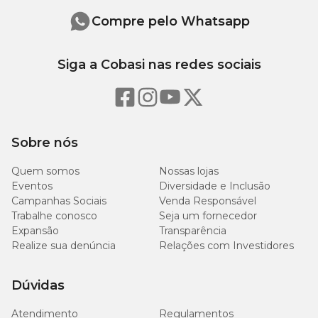
consideração o tamanho da cavidade oral.
Compre pelo Whatsapp
Uma ação natural de limpeza distribuirá o gel por todas as áreas
da cavidade oral. Cada gota possui aproximadamente 0,2 ml.
Siga a Cobasi nas redes sociais
Modo de conservação
Mantenha o frasco afastado da luz solar direta, em temperatura
ambiente e fora do alcance de crianças e animais.
Sobre nós
Contraindicações / Precauções
Quem somos
Nossas lojas
Eventos
Diversidade e Inclusão
Não há contraindicações.
Campanhas Sociais
Venda Responsável
Trabalhe conosco
Seja um fornecedor
Só na Cobasi você encontra a maior variedade de itens para
Expansão
Transparência
higiene do seu pet como o
Maxi Guard OraZn com preço
incrível. Compre pelo site, app ou em uma de nossas lojas.
Realize sua denúncia
Relações com Investidores
Dúvidas
Atendimento
Regulamentos