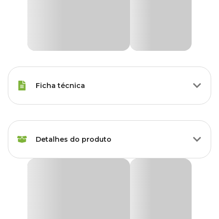
Ficha técnica
Espécies
Coelho, Porquinho da Índia
Detalhes do produto
Marca
Ferplast
Cor
Azul
Gaiola para Coelhos Ferplast Casita
A
Gaiola para Coelhos Ferplast Casita
é uma
gaiola para
Gênero
Unissex
coelhos
confortável, espaçosa e funcional, ideal para garantir
bem-estar e segurança no dia a dia. Com amplo espaço interno e