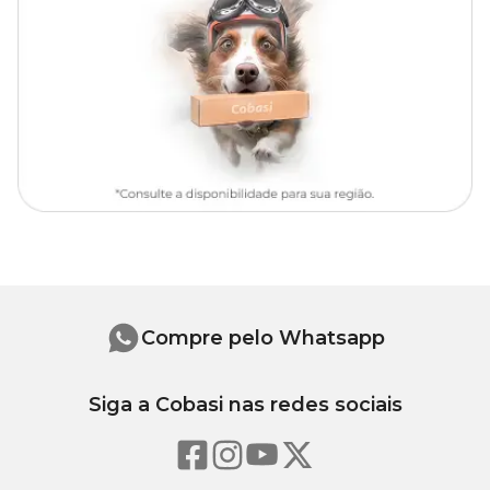
78 cm
48 cm
50 cm
Medidas da portinha
Altura
Largura
17 cm
22 cm
Compre pelo Whatsapp
Só aqui na Cobasi você encontra a
Gaiola para Coelhos
Ferplast Casita com preço
especial. Compre pelo site, App ou
Siga a Cobasi nas redes sociais
visite uma das nossas
lojas físicas
e proporcione um ambiente
seguro, espaçoso e confortável para seu coelho ou porquinho-da-
índia.
Indicado para: coelhos e porquinhos-da-índia