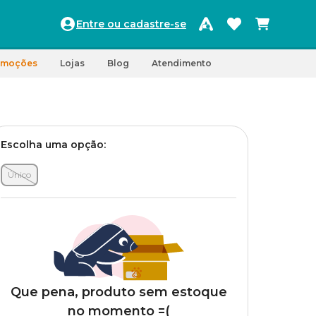
Entre ou cadastre-se
omoções
Lojas
Blog
Atendimento
Escolha uma opção:
Único
Que pena, produto sem estoque
no momento =(