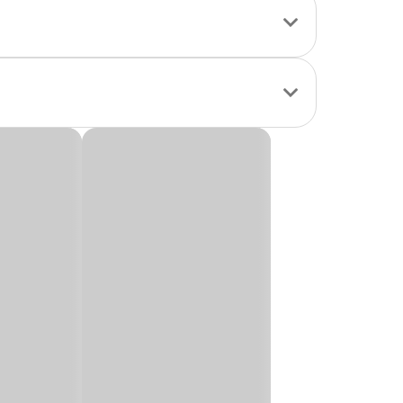
uncional e
 com bandeja
 tutor. Um
a para cuidar com
 site, app ou em