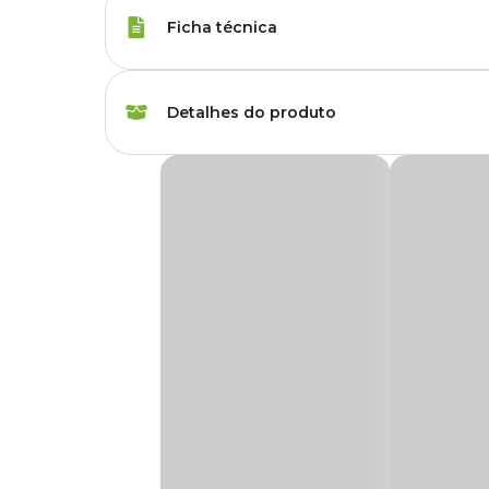
Ficha técnica
Espécies
Hamsters, Roedores
Detalhes do produto
Marca
Quatigua
Gaiola Arena Hamster Quatiguá Vermelha
Gênero
Unissex
A
Gaiola Hamsters Arena Quatiguá Vermelha
oferece
compacto, é ideal para quem busca um espaço divertido 
plástica resistente e pintura atóxica, proporcionando maio
Material
Arame, Plástico, Poli
Fácil de limpar e fabricada com materiais de qualidade, es
ambiente adequado, com ração, água fresca e brinquedos, a
carinho do seu pequeno companheiro.
Só aqui na Cobasi você encontra a
Gaiola Arena Hamste
uma de nossas lojas.
Características: