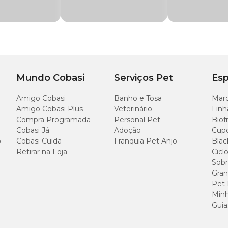
os retos) de cores aleatórias.
Mundo Cobasi
Serviços Pet
Esp
Amigo Cobasi
Banho e Tosa
Marc
Amigo Cobasi Plus
Veterinário
Linh
Compra Programada
Personal Pet
Biof
Cobasi Já
Adoção
Cup
o
Cobasi Cuida
Franquia Pet Anjo
Blac
Retirar na Loja
Cicl
Sobr
Gran
Pet
Minh
Guia