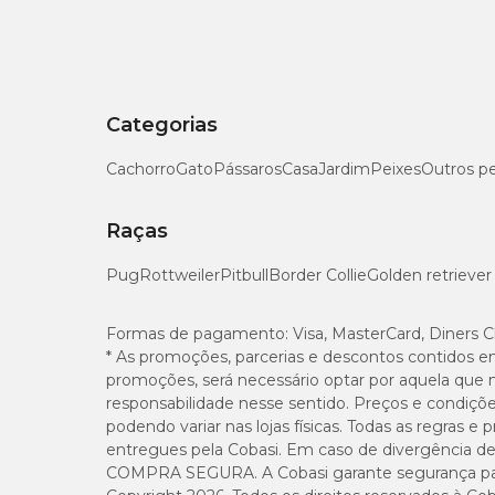
Categorias
Cachorro
Gato
Pássaros
Casa
Jardim
Peixes
Outros p
Raças
Pug
Rottweiler
Pitbull
Border Collie
Golden retriever
Formas de pagamento:
Visa, MasterCard, Diners C
* As promoções, parcerias e descontos contidos e
promoções, será necessário optar por aquela que 
responsabilidade nesse sentido. Preços e condiçõ
podendo variar nas lojas físicas. Todas as regras 
entregues pela Cobasi. Em caso de divergência de v
COMPRA SEGURA. A Cobasi garante segurança para 