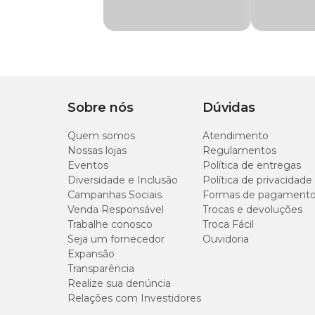
- Bandeja plástica de polipropileno.
- Acompanha 1 rodinha plástica laranja ou azul
- 1 Comedouro plástico e um jogo de tubos (8 curvas e 2 tub
Medidas aproximadas:
Sobre nós
Dúvidas
Altura: 25 cm
Largura: 33 cm
Quem somos
Profundidade: 33 cm
Atendimento
Nossas lojas
Regulamentos
Eventos
Política de entregas
Diversidade e Inclusão
Política de privacidade
Campanhas Sociais
Formas de pagament
Venda Responsável
Trocas e devoluções
Trabalhe conosco
Troca Fácil
Seja um fornecedor
Ouvidoria
Expansão
Transparência
Realize sua denúncia
Relações com Investidores