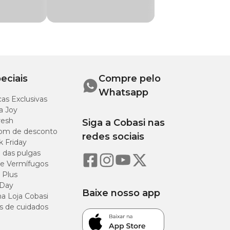
eciais
Compre pelo
Whatsapp
as Exclusivas
a Joy
resh
Siga a Cobasi nas
om de desconto
redes sociais
k Friday
o das pulgas
e Vermífugos
 Plus
 Day
Baixe nosso app
a Loja Cobasi
s de cuidados