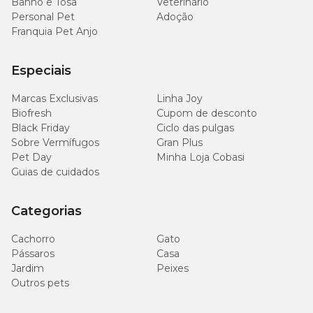
Banho e Tosa
Veterinário
Personal Pet
Adoção
Franquia Pet Anjo
Especiais
Marcas Exclusivas
Linha Joy
Biofresh
Cupom de desconto
Black Friday
Ciclo das pulgas
Sobre Vermífugos
Gran Plus
Pet Day
Minha Loja Cobasi
Guias de cuidados
Categorias
Cachorro
Gato
Pássaros
Casa
Jardim
Peixes
Outros pets