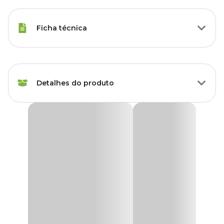
Ficha técnica
Marca
Uirapuru
Detalhes do produto
Gênero
Unissex
Material
Arame, Madeira
Gaiola Boleada Cedro Arame Uirapuru
A
Gaiola Boleada Cedro Arame Uirapuru
é feita com madeira
natural, assim, poderá apresentar alterações em sua cor.
Instale em altura suficiente para que não possa ser invadida por
outros animais e escolha um local próximo a uma árvore ou em
qualquer lugar que possa fornecer abrigo e sombra. Higienizar
bem o forro e coxo com água e sabão.
Medidas aproximadas