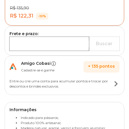
R$ 135,90
R$ 122,31
-10%
Frete e prazo:
Buscar
Amigo Cobasi
+
135
pontos
Cadastre-se e ganhe
Entre ou crie uma conta para acumular pontos e trocar por
descontos e brindes exclusivos.
Informações
Indicado para pássaros;
Produto 100% artesanal;
Madeira natural, arame, verniz e forro em alumínio;