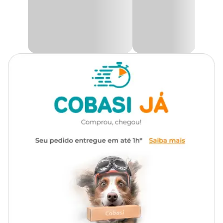
Nº 02 -
C: 39,5cm x L: 19cm x A: 41cm
Nº 03 -
C: 43cm x L: 19cm x A: 43,5cm
Nº 04 -
C: 47,2cm x L: 21cm x A: 47cm.
Na Cobasi, você encontra a
Gaiola Boleada Uirapuru com
preço
especial.