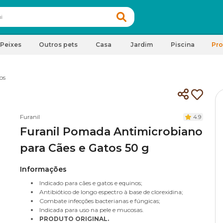
Peixes
Outros pets
Casa
Jardim
Piscina
Pr
os
Furanil
4.9
Furanil Pomada Antimicrobiano
para Cães e Gatos 50 g
Informações
Indicado para cães e gatos e equinos;
Antibiótico de longo espectro à base de clorexidina;
Combate infecções bacterianas e fúngicas;
Indicada para uso na pele e mucosas.
PRODUTO ORIGINAL.