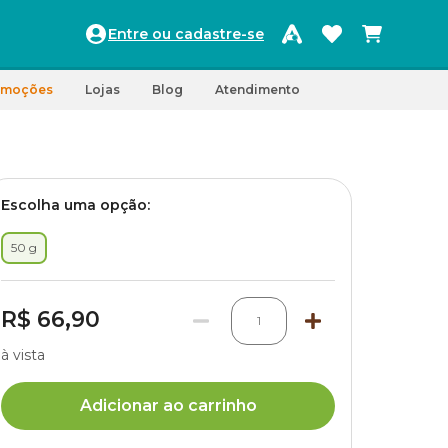
Entre ou cadastre-se
omoções
Lojas
Blog
Atendimento
Escolha uma opção:
50 g
R$ 66,90
1
à vista
Adicionar ao carrinho