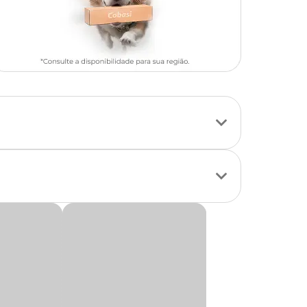
uinos. O
cortes, escoriações,