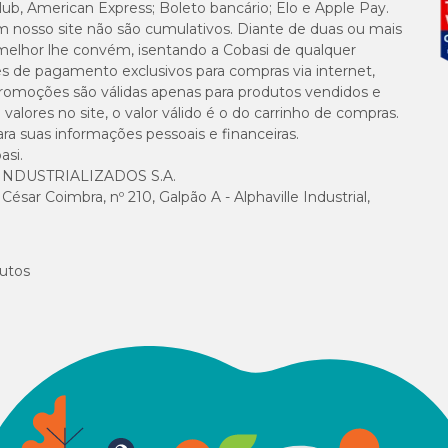
lub, American Express; Boleto bancário; Elo e Apple Pay.
m nosso site não são cumulativos. Diante de duas ou mais
melhor lhe convém, isentando a Cobasi de qualquer
es de pagamento exclusivos para compras via internet,
e promoções são válidas apenas para produtos vendidos e
alores no site, o valor válido é o do carrinho de compras.
suas informações pessoais e financeiras.
asi.
NDUSTRIALIZADOS S.A.
sar Coimbra, nº 210, Galpão A - Alphaville Industrial,
utos