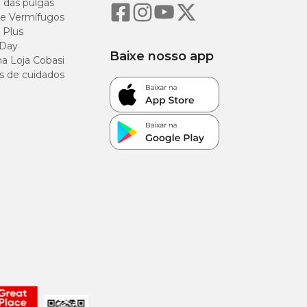
o das pulgas
tro cuidado
e Vermífugos
 Plus
ra do alcance de
 Day
Baixe nosso app
a Loja Cobasi
s de cuidados
inário de
lacionadas às
uita, ela dá 10% de