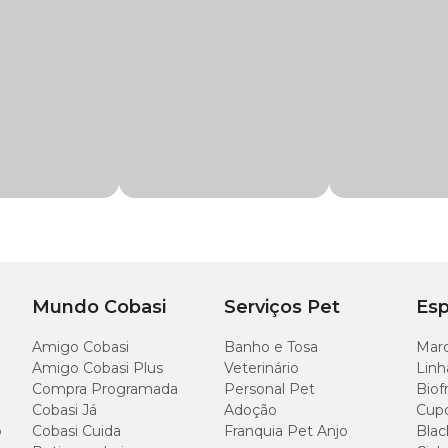
enção e o tratamento de infecções bacterianas e fúngicas da pe
licação. Basta fazer a aplicação de Furanil nas regiões afetadas, deixando agir 
 deixar uma camada recobrindo o local. As áreas afetadas devem ser protegida
Mundo Cobasi
Serviços Pet
Esp
ue o animal fique curado. Para isso, é necessário repetir o procedimento dia
Amigo Cobasi
Banho e Tosa
Marc
osagens devem sempre ser definidas de acordo com a orientação do médico-veter
Amigo Cobasi Plus
Veterinário
Linh
Compra Programada
Personal Pet
Biof
Cobasi Já
Adoção
Cup
o
Cobasi Cuida
Franquia Pet Anjo
Blac