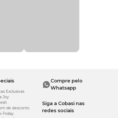
le e mucosas
durante 10 minutos,
s com gaze ou
eciais
Compre pelo
Whatsapp
riamente. É
as Exclusivas
inário.
a Joy
resh
Siga a Cobasi nas
om de desconto
redes sociais
k Friday