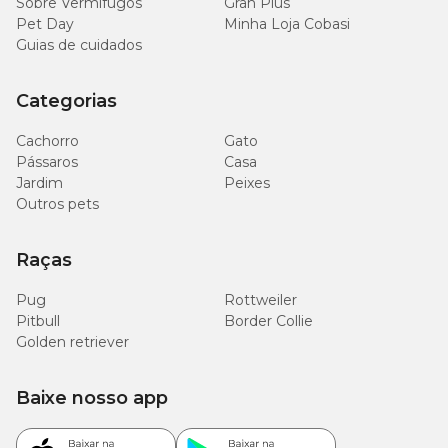
Sobre Vermífugos
Gran Plus
Pet Day
Minha Loja Cobasi
Guias de cuidados
Categorias
Cachorro
Gato
Pássaros
Casa
Jardim
Peixes
Outros pets
Raças
Pug
Rottweiler
Pitbull
Border Collie
Golden retriever
Baixe nosso app