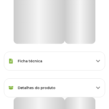
Ficha técnica
Raças Minis, Raças Pequenas,
Porte
Raças Médias, Raças Grandes
Detalhes do produto
Modo de
Tópico, Oral, Ambiente
Aplicação
Floral Coprofagia Spray Animal Flower