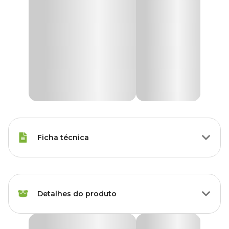
Ficha técnica
Raças Minis, Raças Pequenas,
Porte
Raças Médias, Raças Grandes
Detalhes do produto
Modo de
Oral
Aplicação
Floral Gotas Teimosia Animal Flower