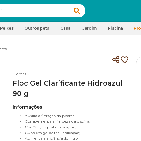
Peixes
Outros pets
Casa
Jardim
Piscina
Pr
ntes
Hidroazul
Floc Gel Clarificante Hidroazul
90 g
Informações
Auxilia a filtração da piscina;
Complementa a limpeza da piscina;
Clarificação prática da água;
Cubo em gel de fácil aplicação;
Aumenta a eficiência do filtro;