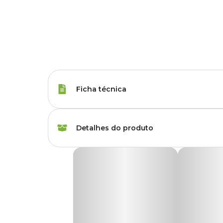
Ficha técnica
Marca
Hidroazul
Detalhes do produto
Gênero
Unissex
Floc Gel Clarificante para Piscinas
Característica
Tablete
O
Floc Gel Clarificante para Piscinas
é um cubo em gel 
água mais cristalina. Sua fórmula com
100% poliacrila
sistema de filtragem.
Indicação
Indicado para auxiliar
Prático de aplicar, o
Floc Gel Clarificante para Piscina