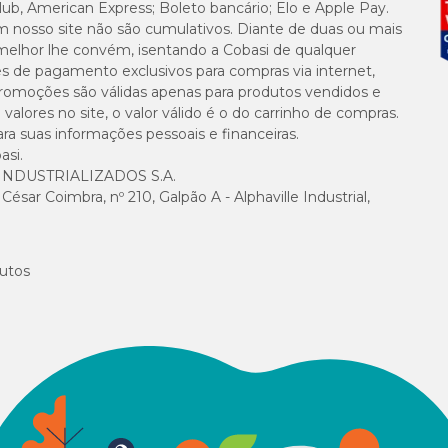
lub, American Express; Boleto bancário; Elo e Apple Pay.
m nosso site não são cumulativos. Diante de duas ou mais
melhor lhe convém, isentando a Cobasi de qualquer
es de pagamento exclusivos para compras via internet,
e promoções são válidas apenas para produtos vendidos e
crilamida, que atua atraindo e aglomerando micropartículas, auxiliando na r
alores no site, o valor válido é o do carrinho de compras.
ou decantação. Seu uso aumenta a eficiência do filtro e contribui para deixar a
suas informações pessoais e financeiras.
asi.
NDUSTRIALIZADOS S.A.
sar Coimbra, nº 210, Galpão A - Alphaville Industrial,
ua, facilitando sua retenção pelo sistema de filtração.
utos
 conforme as instruções de uso.