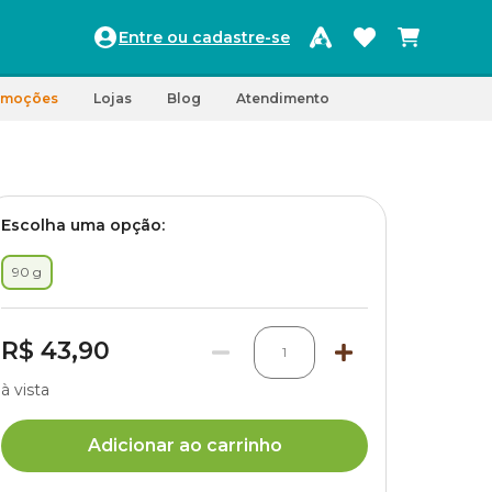
Entre ou cadastre-se
omoções
Lojas
Blog
Atendimento
Escolha uma opção:
90 g
R$ 43,90
1
à vista
Adicionar ao carrinho