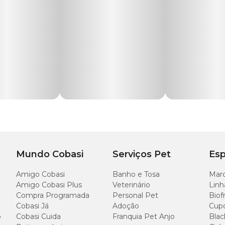
adas apenas pela filtração ou decantação. Basta posicionar um cubo na cesta 
com 4 cubos
de uso.
as condições na Cobasi. Aproveite as ofertas disponíveis no site, aplicativo e loj
intura
Mundo Cobasi
Serviços Pet
Esp
Amigo Cobasi
Banho e Tosa
Marc
Amigo Cobasi Plus
Veterinário
Linh
Compra Programada
Personal Pet
Biof
Cobasi Já
Adoção
Cup
o
Cobasi Cuida
Franquia Pet Anjo
Blac