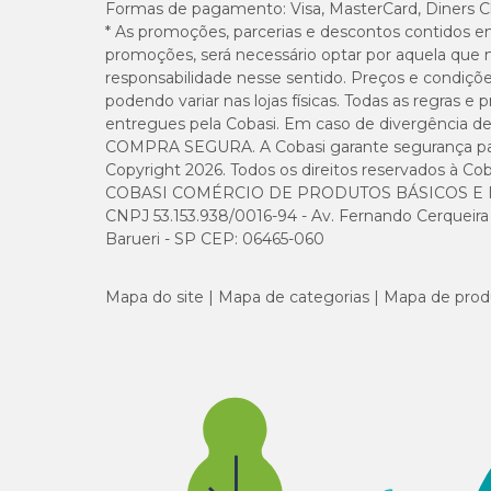
Formas de pagamento:
Visa, MasterCard, Diners C
* As promoções, parcerias e descontos contidos e
promoções, será necessário optar por aquela que 
Aplicação
responsabilidade nesse sentido. Preços e condiçõ
podendo variar nas lojas físicas. Todas as regras 
O
Floc Gel
é um produto em gel, composto por 100% polia
entregues pela Cobasi. Em caso de divergência de v
muito pequenas que não são retiradas apenas pela filtração 
COMPRA SEGURA. A Cobasi garante segurança para 
Copyright 2026. Todos os direitos reservados à Cob
Perguntas frequentes
COBASI COMÉRCIO DE PRODUTOS BÁSICOS E I
CNPJ 53.153.938/0016-94 - Av. Fernando Cerqueira Cé
Barueri - SP CEP: 06465-060
Como o Floc Gel atua na piscina?
O produto atrai e aglomera micropartículas presentes na ág
Mapa do site
Mapa de categorias
Mapa de prod
Onde devo colocar o cubo?
O cubo deve ser colocado na cesta do filtro ou no skimmer,
É necessário ajustar a água antes da aplicação?