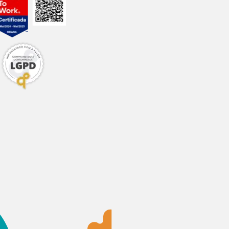
emoção de sujeiras
 água cristalina.