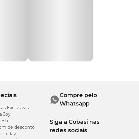
do filtro ou no
as físicas, além dos
eciais
Compre pelo
Whatsapp
as Exclusivas
a Joy
resh
Siga a Cobasi nas
om de desconto
redes sociais
k Friday