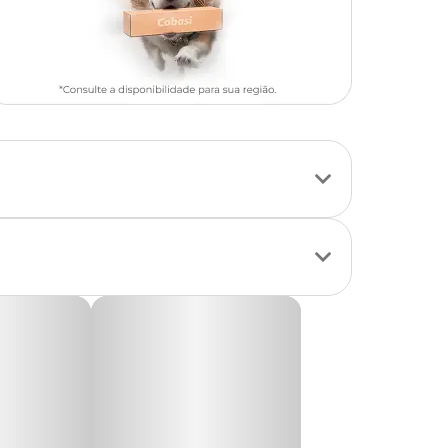
tribuir para uma
ua retenção pelo
na remoção de