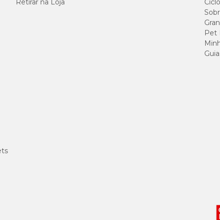
Retirar na Loja
Cicl
Sobr
Gran
e 120 ppm. Corrija, se necessário.
ssário.
Pet
Minh
Guia
é-filtragem (enxaguar).
e necessário.
rme orientação do fabricante do filtro.
ets