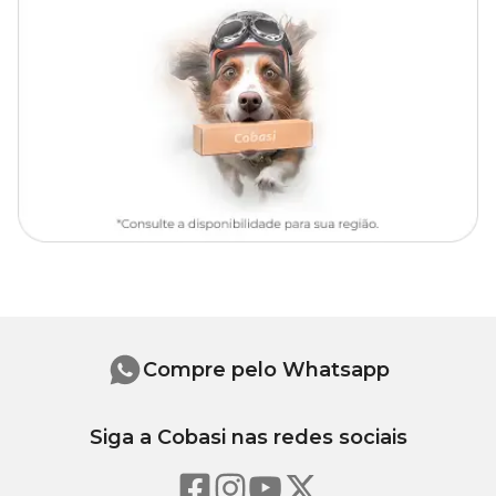
Para maiores informações e tirar todas suas dúvidas sobre essa ou
outras plantas, consulte um especialista de jardinagem numa loja
física da Cobasi. Aqui você encontra tudo o que você precisa para
seu jardim. Aproveite e compre a
Fitonia Folha Fina com preço
imperdível!
Regas
O solo deve ser mantido sempre úmido, com regas frequentes,
porém sem deixá-lo encharcado.
Evite deixar água acumulada no pratinho, isso pode danificar as
raízes.
Iluminação
Compre pelo Whatsapp
Deve ser mantida à meia sombra.
A Fitônia prefere regiões de clima quente e úmido, mas necessita
de proteção contra ventos.
Siga a Cobasi nas redes sociais
Substrato