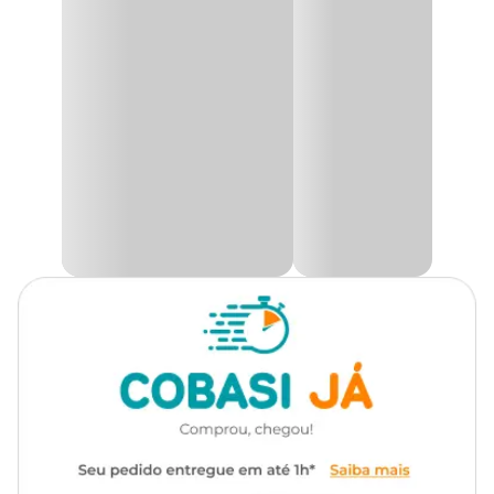
em lojas Cobasi de São Paulo, com opção de
escolha do modelo disponível no momento da
Tipo de Planta
Folhagem
retirada.
Utilidade
Decoração
A
Fitônia Folha Fina
, também conhecida como
Planta-
Mosaico
, é uma herbácea perene de origem sul-americana,
Ambiente
Interno
nativa do Peru, amplamente valorizada por sua folhagem
exuberante. Suas folhas exibem um padrão ornamental único,
com nervuras finas e destacadas sobre um fundo verde intenso,
Tipo de Iluminação
Indireta
sendo a variedade de nervuras vermelhas especialmente apreciada
na decoração de interiores. Com um porte compacto, de
aproximadamente 10 a 15 cm de altura, a Fitônia é ideal para
Rega
Abundante
cultivo em vasos ou como forração em canteiros sombreados,
trazendo um toque tropical e sofisticado ao ambiente.
Adaptada ao clima quente e úmido, a
Fitônia Folha Fina
é uma
planta tipicamente tropical e não tolera temperaturas frias.
Embora produza pequenas flores amarelas, elas possuem pouca
relevância ornamental, sendo seu maior atrativo a folhagem
delicada e vibrante. Perfeita para ambientes internos bem
iluminados, sua textura detalhada e cores marcantes fazem dela
uma escolha popular para composições paisagísticas e arranjos
sofisticados.