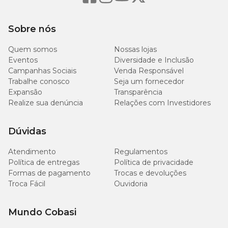
Prefere solos férteis, ricos em material orgânico e bem drenados.
Sobre nós
Adubação
Quem somos
Nossas lojas
Eventos
Diversidade e Inclusão
Pode-se utilizar húmus de minhoca.
Campanhas Sociais
Venda Responsável
Trabalhe conosco
Seja um fornecedor
Poda
Expansão
Transparência
Realize sua denúncia
Relações com Investidores
Não é necessário fazer podas, mas deve-se retirar as folhas velhas e
amareladas, mantendo a planta limpa e saudável.
Dúvidas
Método de propagação ou replante
Atendimento
Regulamentos
Política de entregas
Política de privacidade
Multiplica-se facilmente, em qualquer época do ano, por pedaços
Formas de pagamento
Trocas e devoluções
de sua ramagem rasteira quando já está enraizada, ou por estacas
Troca Fácil
Ouvidoria
após sua floração.
Mundo Cobasi