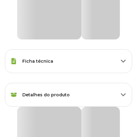
Ficha técnica
Marca
Holambra
Detalhes do produto
Cor
Verde
Gênero
Unissex
Fitonia Folha Fina ou Planta-mosaico Pote 06
Grupo
Plantas
Produto disponível exclusivamente para retirada