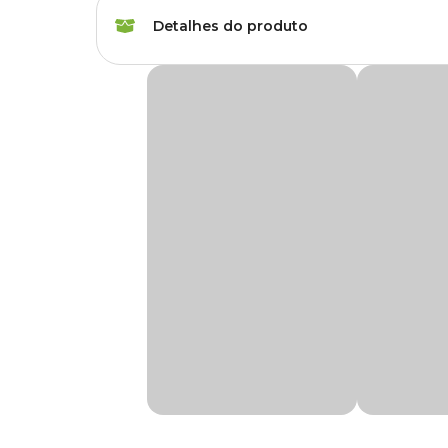
Voltagem
220 V
Detalhes do produto
Marca
Boyu
Filtro Ultravioleta Boyu UVC-A 36W
Gênero
Unissex
Ultravioleta Boyu UVC-A 9W é um filtro recomendado para 
Possui conexão para mangueira com várias bitolas diferen
emite raios UV que mata as algas que estão em suspensão
ATENÇÃO!
Não acompanha bomba.