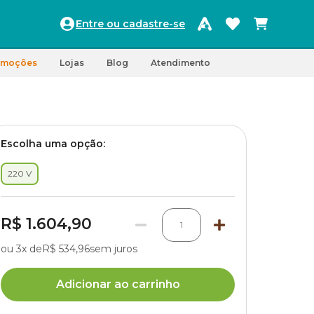
Entre ou cadastre-se
omoções
Lojas
Blog
Atendimento
Escolha uma opção:
220 V
R$ 1.604,90
1
ou 3x de
R$ 534,96
sem juros
Adicionar ao carrinho