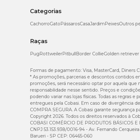
Categorias
Cachorro
Gato
Pássaros
Casa
Jardim
Peixes
Outros p
Raças
Pug
Rottweiler
Pitbull
Border Collie
Golden retriever
Formas de pagamento:
Visa, MasterCard, Diners C
* As promoções, parcerias e descontos contidos e
promoções, será necessário optar por aquela que 
responsabilidade nesse sentido. Preços e condiçõ
podendo variar nas lojas físicas. Todas as regras 
entregues pela Cobasi. Em caso de divergência de v
COMPRA SEGURA. A Cobasi garante segurança para 
Copyright 2026. Todos os direitos reservados à Cob
COBASI COMÉRCIO DE PRODUTOS BÁSICOS E I
CNPJ 53.153.938/0016-94 - Av. Fernando Cerqueira Cé
Barueri - SP CEP: 06465-060