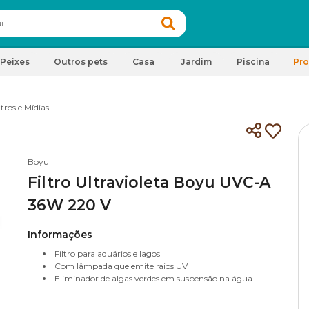
Peixes
Outros pets
Casa
Jardim
Piscina
Pr
ltros e Mídias
Boyu
Filtro Ultravioleta Boyu UVC-A
36W 220 V
Informações
Filtro para aquários e lagos
Com lâmpada que emite raios UV
Eliminador de algas verdes em suspensão na água