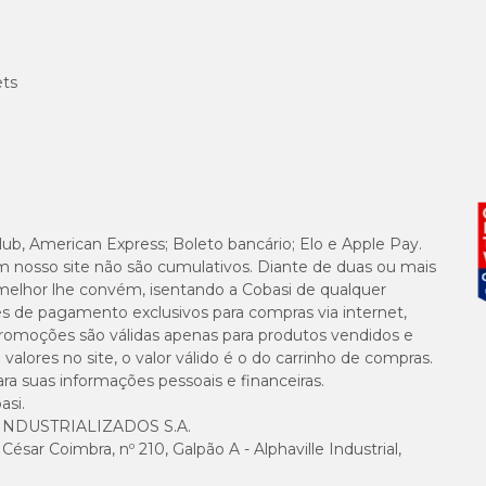
ets
lub, American Express; Boleto bancário; Elo e Apple Pay.
m nosso site não são cumulativos. Diante de duas ou mais
melhor lhe convém, isentando a Cobasi de qualquer
es de pagamento exclusivos para compras via internet,
e promoções são válidas apenas para produtos vendidos e
alores no site, o valor válido é o do carrinho de compras.
suas informações pessoais e financeiras.
asi.
NDUSTRIALIZADOS S.A.
sar Coimbra, nº 210, Galpão A - Alphaville Industrial,