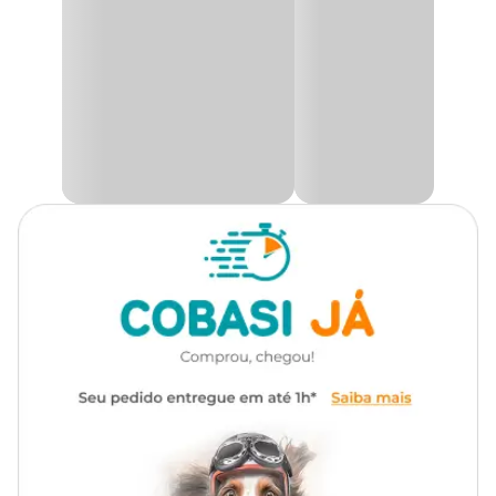
extremamente
silencioso
. Tem a
capacidade de reiniciar
o
trabalho
após a queda de energia
, permitindo que fique
despreocupado.
O design ultra slim permite que o filtro seja instalado nos locais
mais apertados, facilitando a instalação do aquário em qualquer
local.