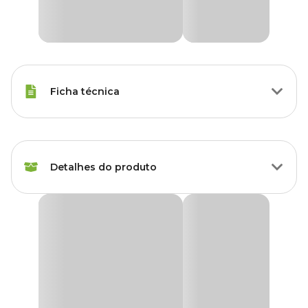
Ficha técnica
Voltagem
220 V
Detalhes do produto
Marca
Leecom
Gênero
Unissex
Filtro Externo Leecom HI-530 500 L/H
O
Filtro externo Leecom
é um equipamento que faz a
filtragem mecânica
, química e biológica do seu aquário de modo
muito eficiente
.
Possui
Refil modular com lã acrílica
e granulos bioquímicos,
possui regulador de fluxo, permitindo o controle de vazão e é