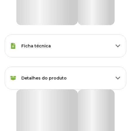
Ficha técnica
Tipos de Peixe
Qualquer Peixe
Detalhes do produto
Voltagem
220 V, 127V
Marca
Soma
Filtro Externo Hang-on Soma HF-250
O Filtro Externo Hang-on Soma HF-250 é a escolha perfeita para
Cor
Transparente
manter a água do seu aquário limpa e saudável, proporcionando
um ambiente ideal para seus peixes. Com uma vazão de 250L/h,
ele oferece uma filtragem eficiente e confiável para aquários de
Gênero
Unissex