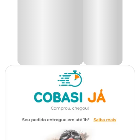
pequeno porte.
Desenvolvido para aquários de até 30 litros, o design prático e
Material
Plástico
compacto do
Filtro Hang-on Soma HF-250
facilita tanto a
instalação quanto a manutenção, garantindo um sistema de
filtragem que une funcionalidade e comodidade.
Aqui na Cobasi você encontra a maior variedade de produtos para
o seu pet com as melhores ofertas. Acesse o site, app ou visite uma
de nossas lojas físicas e adquira o
Filtro Externo Hang-on Soma
HF-250 com preço
imperdível.
Informações adicionais
Silencioso;
Possui regulador de fluxo;
Potência: 2,5W;
Capacidade máxima: 30L.
Medidas aproximadas