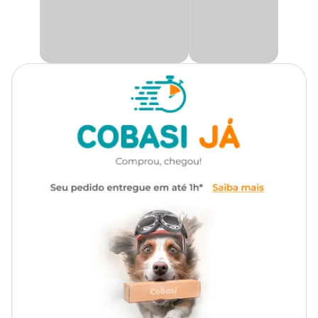
No site, nas lojas e no App Cobasi!
Modo de uso
Posicione o filtro em local onde e possa movimentar o máximo de
água do aquário;
Regule a distância do filtro com o aquário;
Remova a tampa do filtro e encha-o com água;
Ligue o filtro a rede elétrica especificada na embalagem.
Modelo
Vazão
Consumo
WP-303H
280L/h
5W
Medidas aproximadas
8cm x 12cm