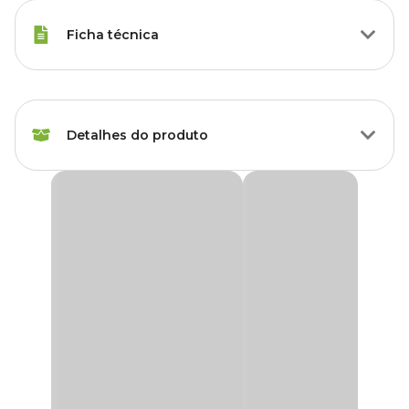
Ficha técnica
Marca
Sobo
Detalhes do produto
Gênero
Unissex
Filtro Externo Hang On WP-303H Sobo
Filtro Externo Hang On Sobo
é essencial para obter um
ambiente propicio aos peixes, tendo como fator preponderante a
qualidade dos produtos utilizados.
Fixado externamente, a água vai circular através dele e voltar para
o aquário. O
Filtro Externo Hang On Sobo
realiza a filtragem
mecânica, biológica e química do seu aquário, fabricado com
material de qualidade e muito fácil limpar a tela do filtro.
Para se oferecer um ambiente de qualidade aos peixes, você
encontra o
Filtro Externo Hang On Sobo com preço
incrível.