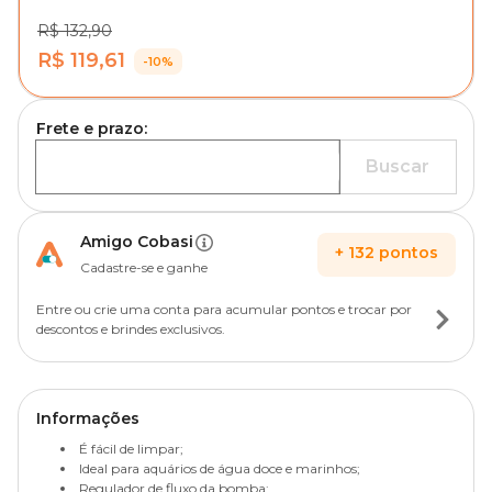
R$ 132,90
R$ 119,61
-10%
Frete e prazo:
Buscar
Amigo Cobasi
+
132
pontos
Cadastre-se e ganhe
Entre ou crie uma conta para acumular pontos e trocar por
descontos e brindes exclusivos.
Informações
É fácil de limpar;
Ideal para aquários de água doce e marinhos;
Regulador de fluxo da bomba;