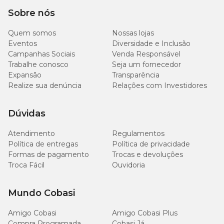
Pode ser feita para controle de tamanho e forma, sempre com o
Sobre nós
uso de luvas devido à seiva tóxica. Remova folhas velhas e nunca
elimine mais que 30% da folhagem.
Quem somos
Nossas lojas
Eventos
Diversidade e Inclusão
Propagação
Campanhas Sociais
Venda Responsável
Trabalhe conosco
Seja um fornecedor
A multiplicação por sementes é difícil fora de seu habitat. O mais
Expansão
Transparência
comum é o cultivo por estacas. A planta pode passar por um
Realize sua denúncia
Relações com Investidores
período de adaptação ao ser trocada de local.
Dúvidas
Atendimento
Regulamentos
Política de entregas
Política de privacidade
Formas de pagamento
Trocas e devoluções
Troca Fácil
Ouvidoria
Mundo Cobasi
Amigo Cobasi
Amigo Cobasi Plus
Compra Programada
Cobasi Já