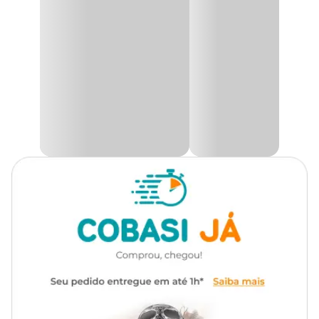
escolha do modelo disponível no momento da
Tipo de Planta
Folhagem
retirada.
Utilidade
Decoração
A
Ficus Elástica Variada
também conhecida como Árvore-da-
borracha ou planta da borracha, é uma planta tropical perene que
Ambiente
Externo, Interno
se destaca pela folhagem exuberante e elegante. Originária do
sudeste asiático, ela é ideal para ambientes internos, sendo muito
apreciada como planta ornamental. Com folhas grandes,
Tipo de Iluminação
Indireta
coriáceas e variegadas, proporciona um toque decorativo
sofisticado para qualquer espaço.
Rega
Moderada
Essa planta é perfeita para quem deseja investir na decoração com
plantas tropicais de fácil manutenção. A
Ficus Elástica
se adapta
bem a vasos e pode atingir grande porte, dependendo do
ambiente. Aproveite o
preço
imperdível e compre sua
Ficus
Elástica Variada
na promoção exclusiva da Cobasi!
Iluminação
Prefere luz natural indireta e intensa. Pode se adaptar ao sol pleno,
desde que seja feita uma transição gradual. Evite luz direta intensa
nas horas mais quentes e exposição direta ao ar-condicionado.