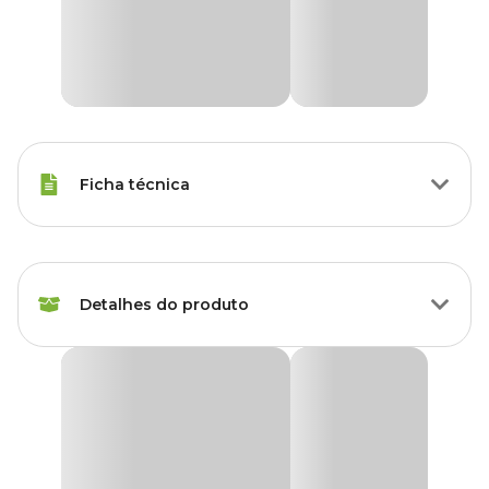
Ficha técnica
Marca
Holambra
Detalhes do produto
Cor
Colorido
Gênero
Unissex
Ficus Elástica Variada
Grupo
Plantas
Produto disponível exclusivamente para retirada
em lojas Cobasi de São Paulo, com opção de