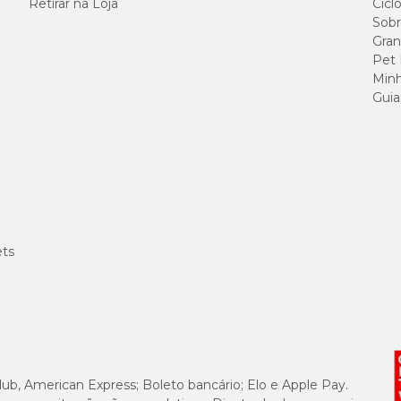
Retirar na Loja
Cicl
Sobr
19,00% 1
Gran
Pet
5,00% 50
Minh
Guia
10,00% 
6,00% 6
1,50% 15
ets
0,50% 5
0,50% 5
0,10% 1
lub, American Express; Boleto bancário; Elo e Apple Pay.
0,025% 