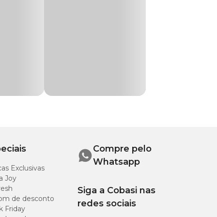
ação exclusiva de
iados aos alimentos
te
 Cobasi!
mente, em comedouro
recido de duas a
ve ser oferecida
eciais
Compre pelo
Whatsapp
as Exclusivas
a Joy
resh
Siga a Cobasi nas
om de desconto
redes sociais
k Friday
20 g/kg