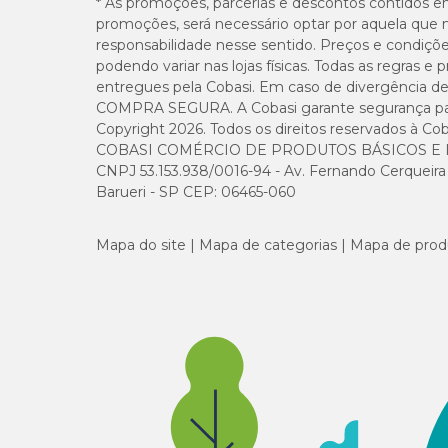
* As promoções, parcerias e descontos contidos e
promoções, será necessário optar por aquela que 
Frutoligossacarídeos (mín)
responsabilidade nesse sentido. Preços e condiçõ
podendo variar nas lojas físicas. Todas as regras 
entregues pela Cobasi. Em caso de divergência de v
Mananoligossacarídeos (mín)
COMPRA SEGURA. A Cobasi garante segurança para 
Copyright 2026. Todos os direitos reservados à Cob
Bacillus subtilis (mín)
COBASI COMÉRCIO DE PRODUTOS BÁSICOS E I
CNPJ 53.153.938/0016-94 - Av. Fernando Cerqueira Cé
Bacillus licheniformis (mín)
Barueri - SP CEP: 06465-060
Mapa do site
Mapa de categorias
Mapa de prod