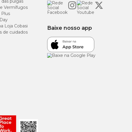
o das pulgas
e Vermífugos
90 g/kg
 Plus
 Day
 g/kg
a Loja Cobasi
Baixe nosso app
s de cuidados
100 g/kg
0 g/kg
g/kg
.000mg/kg
.000mg/kg
000mg/kg
250 mg/kg