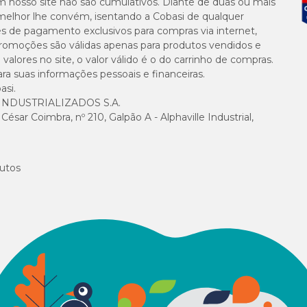
m nosso site não são cumulativos. Diante de duas ou mais
melhor lhe convém, isentando a Cobasi de qualquer
0,10% 1
es de pagamento exclusivos para compras via internet,
e promoções são válidas apenas para produtos vendidos e
alores no site, o valor válido é o do carrinho de compras.
0,10% 1
suas informações pessoais e financeiras.
asi.
6,4 x 10
NDUSTRIALIZADOS S.A.
sar Coimbra, nº 210, Galpão A - Alphaville Industrial,
6,4 x 10
utos