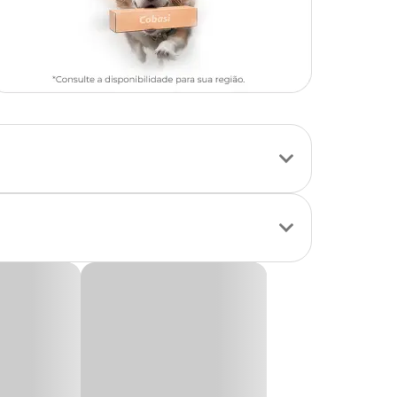
io e grande porte
que na quantidade