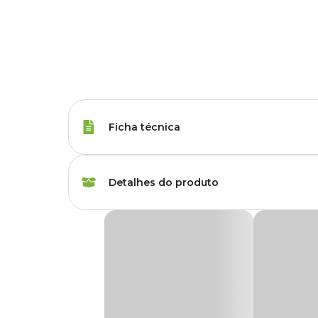
Ficha técnica
Espécies
Arara, Cacatuas, Pap
Detalhes do produto
Peso da Ração
300 g
Farinhada Nutrópica para Papagaio a Base de
Marca
Nutropica
Farinhada Nutrópica para Papagaio
é um alimento com
Utiliza uma combinação exclusiva das mais nobres matérias-
Gênero
Unissex
ideal, proporcionam os níveis ótimos de nutrientes necess