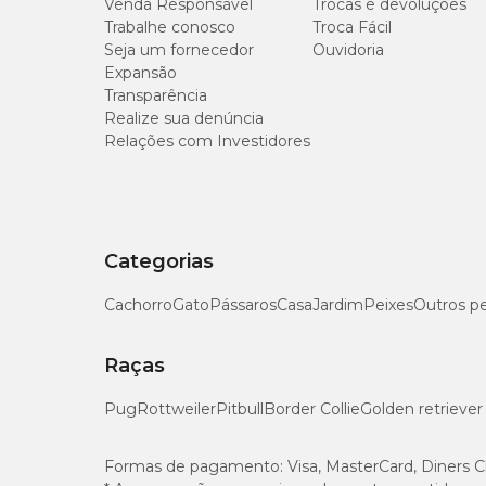
Venda Responsável
Trocas e devoluções
Trabalhe conosco
Troca Fácil
Proteína bruta (mín)
Seja um fornecedor
Ouvidoria
Expansão
Extrato Etéreo (mín)
Transparência
Realize sua denúncia
Relações com Investidores
Matéria fibrosa (máx)
Matéria mineral (máx)
Cálcio (máx)
Categorias
Cachorro
Gato
Pássaros
Casa
Jardim
Peixes
Outros p
Cálcio (mín)
Raças
Fósforo (mín)
Pug
Rottweiler
Pitbull
Border Collie
Golden retriever
Sódio (mín)
Formas de pagamento:
Visa, MasterCard, Diners C
Extrato de Yucca schidigera (mín)