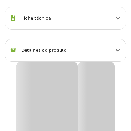
Ficha técnica
Marca
FG Import
Detalhes do produto
Gênero
Unissex
Etiqueta Fácil para Plantas FG Import Amarela
A
Etiqueta Fácil para Plantas FG Import Amarela
são feitas de
plástico para escrever ou colar adesivos.
São ideais para identificar e classificar suas plantas e mudas,
deixando seu espaço muito mais organizado.