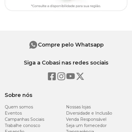
Aplique uma pequena quantidade de creme dental específico para
pets na escova. Escove os dentes do animal com movimentos
suaves. Não é necessário enxaguar.
Cuidados
Compre pelo Whatsapp
Evitar o uso em filhotes com menos de 2 meses de idade.
Siga a Cobasi nas redes sociais
Sobre nós
Quem somos
Nossas lojas
Eventos
Diversidade e Inclusão
Campanhas Sociais
Venda Responsável
Trabalhe conosco
Seja um fornecedor
Expansão
Transparência