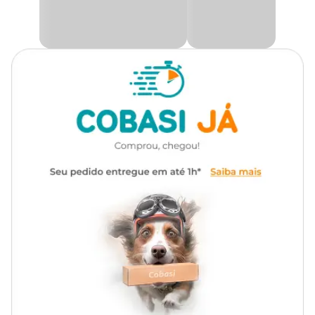
manutenção da saúde bucal.
A
Escova Dental Animalíssimo
está disponível por um preço
especial no site da Cobasi. Aproveite as vantagens do programa
Amigo Cobasi
e receba com mais rapidez pelo
Cobasi Já
. Você
também pode comprar pelo app ou em uma das lojas físicas.
Indicação
Indicada para higienização bucal de cães e gatos de todos os portes
e idades.
Diferenciais do Produto
Cabeça dupla para melhor alcance durante a escovação
Auxilia na prevenção do mau hálito
Contribui para a redução de placa bacteriana
Facilita a higiene bucal diária
Modo de Uso