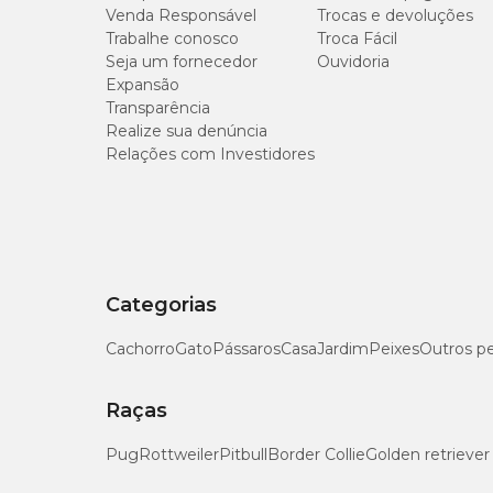
Venda Responsável
Trocas e devoluções
Trabalhe conosco
Troca Fácil
Seja um fornecedor
Ouvidoria
Expansão
Transparência
Realize sua denúncia
Relações com Investidores
Categorias
Cachorro
Gato
Pássaros
Casa
Jardim
Peixes
Outros p
Raças
Pug
Rottweiler
Pitbull
Border Collie
Golden retriever