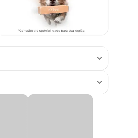
 que atacam hortas,