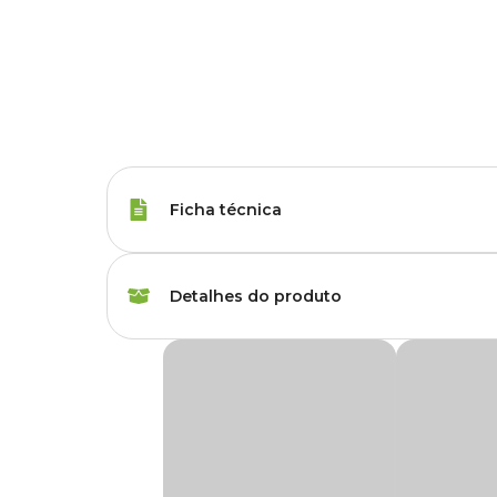
Ficha técnica
Marca
Dimy
Detalhes do produto
Gênero
Unissex
Erva Santa Dimy
Finalidade
Controle de pragas
Erva Santa Dimy
é um inseticida natural pronto-uso a ba
pomares e jardins.
Uso indicado
Indicado para o contr