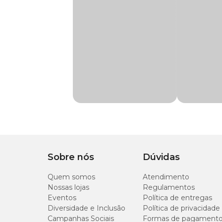
Sua aplicação é muito simples, basta agitar o frasco e pul
preventiva.
Tipo de inseticida
Natural
Na Cobasi, você encontra a Erva Santa Dimy com
preço
e
Composição
Fumo
Apresentação
Embalagem com 50
Sobre nós
Dúvidas
Quem somos
Atendimento
Nossas lojas
Regulamentos
Eventos
Política de entregas
Diversidade e Inclusão
Política de privacidade
Campanhas Sociais
Formas de pagament