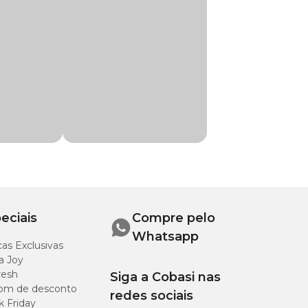
la toda como forma
eciais
Compre pelo
Whatsapp
as Exclusivas
a Joy
resh
Siga a Cobasi nas
om de desconto
redes sociais
k Friday