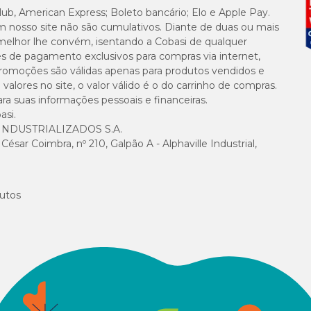
lub, American Express; Boleto bancário; Elo e Apple Pay.
m nosso site não são cumulativos. Diante de duas ou mais
melhor lhe convém, isentando a Cobasi de qualquer
es de pagamento exclusivos para compras via internet,
e promoções são válidas apenas para produtos vendidos e
alores no site, o valor válido é o do carrinho de compras.
suas informações pessoais e financeiras.
asi.
NDUSTRIALIZADOS S.A.
sar Coimbra, nº 210, Galpão A - Alphaville Industrial,
utos