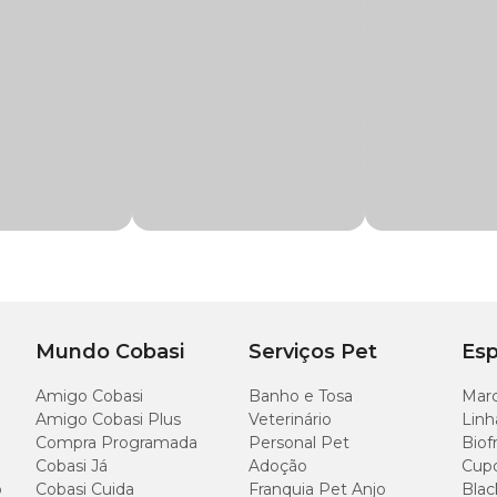
verizar sobre as plantas, não só apenas na parte infectada por pragas, mas ne
special.
0ml
Mundo Cobasi
Serviços Pet
Esp
Amigo Cobasi
Banho e Tosa
Marc
Amigo Cobasi Plus
Veterinário
Linh
Compra Programada
Personal Pet
Biof
Cobasi Já
Adoção
Cup
o
Cobasi Cuida
Franquia Pet Anjo
Blac