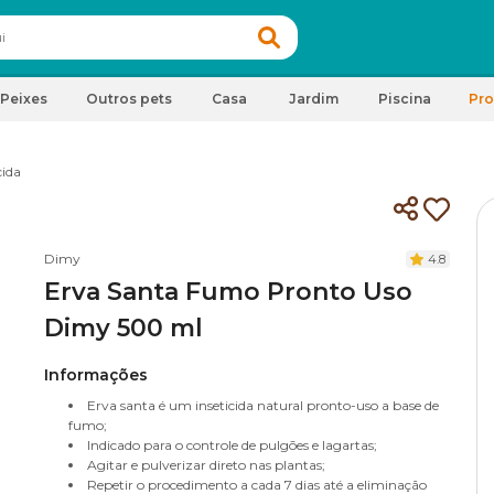
Peixes
Outros pets
Casa
Jardim
Piscina
Pr
cida
Dimy
4.8
Erva Santa Fumo Pronto Uso
Dimy 500 ml
Informações
Erva santa é um inseticida natural pronto-uso a base de
fumo;
Indicado para o controle de pulgões e lagartas;
Agitar e pulverizar direto nas plantas;
Repetir o procedimento a cada 7 dias até a eliminação