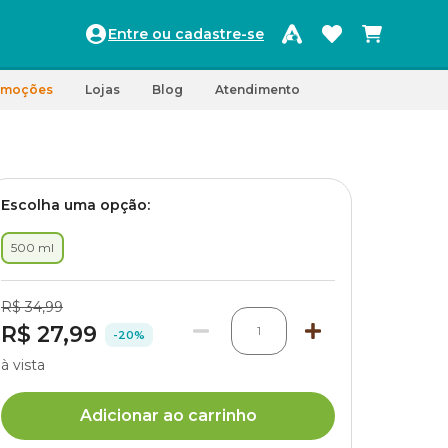
Entre ou cadastre-se
omoções
Lojas
Blog
Atendimento
Escolha uma opção:
500 ml
R$ 34,99
R$ 27,99
1
-20%
à vista
Adicionar ao carrinho