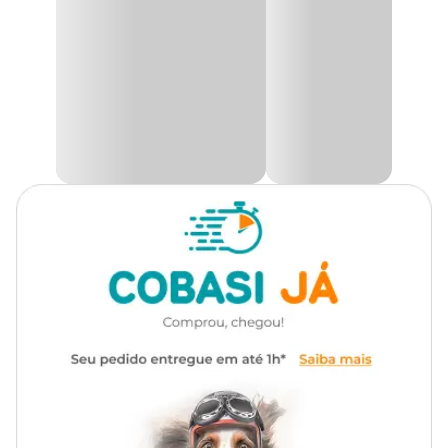
produtivo.
A Enxada Tramontina conta com lâmina em aço temperado e
pintura eletrostática a pó, que protege contra oxidação e garante
mais durabilidade.
O encabamento com bucha plástica garante a resistência do cabo
e maior firmeza na hora de manusear.