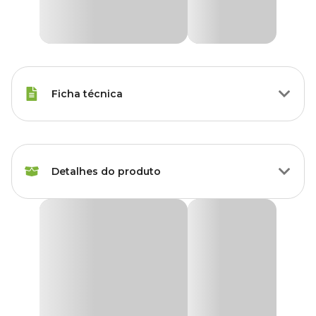
Ficha técnica
Marca
Tramontina
Detalhes do produto
Gênero
Unissex
Enxada Larga com Cabo Tramontina
Para ter uma horta linda ou fazer os mais diversificados trabalhos
na jardinagem e agricultura, você precisa da ajuda da enxada
Tramontina.
A
Enxada Larga com Cabo Tramontina
é uma enxada leve o
suficiente para deixar seu trabalho menos cansativo e mais