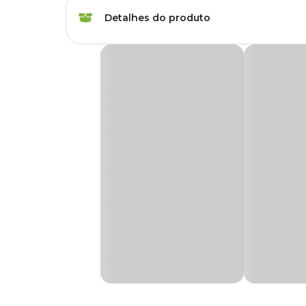
Marca
Lester
Detalhes do produto
Gênero
Unissex
Enfeite Sapo com Bolhas Lester
O
Enfeite Sapo com Bolhas Lester
é um produto resist
Seu aquário mais encantador e enriquecido de beleza, é a 
Medidas aproximada
A: 3cm x L: 6cm x P: 7cm