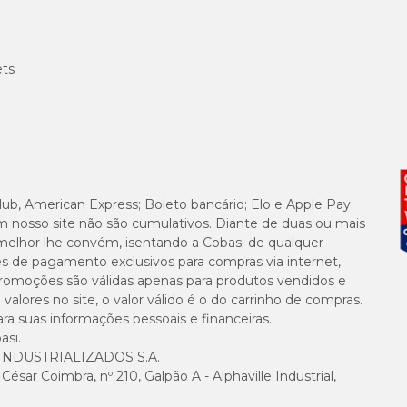
ets
lub, American Express; Boleto bancário; Elo e Apple Pay.
m nosso site não são cumulativos. Diante de duas ou mais
melhor lhe convém, isentando a Cobasi de qualquer
es de pagamento exclusivos para compras via internet,
e promoções são válidas apenas para produtos vendidos e
alores no site, o valor válido é o do carrinho de compras.
suas informações pessoais e financeiras.
asi.
NDUSTRIALIZADOS S.A.
sar Coimbra, nº 210, Galpão A - Alphaville Industrial,