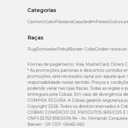
Categorias
Cachorro
Gato
Pássaros
Casa
Jardim
Peixes
Outros p
Raças
Pug
Rottweiler
Pitbull
Border Collie
Golden retriever
Formas de pagamento:
Visa, MasterCard, Diners C
* As promoções, parcerias e descontos contidos e
promoções, será necessário optar por aquela que 
responsabilidade nesse sentido. Preços e condiçõ
podendo variar nas lojas físicas. Todas as regras 
entregues pela Cobasi. Em caso de divergência de v
COMPRA SEGURA. A Cobasi garante segurança para 
Copyright 2026. Todos os direitos reservados à Cob
COBASI COMÉRCIO DE PRODUTOS BÁSICOS E I
CNPJ 53.153.938/0016-94 - Av. Fernando Cerqueira Cé
Barueri - SP CEP: 06465-060